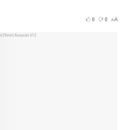
0
0
A
A