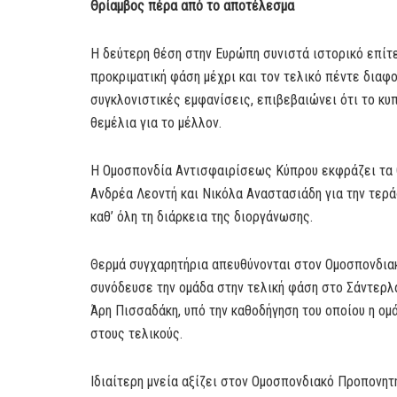
Θρίαμβος πέρα από το αποτέλεσμα
Η δεύτερη θέση στην Ευρώπη συνιστά ιστορικό επίτε
προκριματική φάση μέχρι και τον τελικό πέντε διαφο
συγκλονιστικές εμφανίσεις, επιβεβαιώνει ότι το κυπ
θεμέλια για το μέλλον.
Η Ομοσπονδία Αντισφαιρίσεως Κύπρου εκφράζει τα 
Ανδρέα Λεοντή και Νικόλα Αναστασιάδη για την τερά
καθ’ όλη τη διάρκεια της διοργάνωσης.
Θερμά συγχαρητήρια απευθύνονται στον Ομοσπονδιακό
συνόδευσε την ομάδα στην τελική φάση στο Σάντερλ
Άρη Πισσαδάκη, υπό την καθοδήγηση του οποίου η ομ
στους τελικούς.
Ιδιαίτερη μνεία αξίζει στον Ομοσπονδιακό Προπονητ