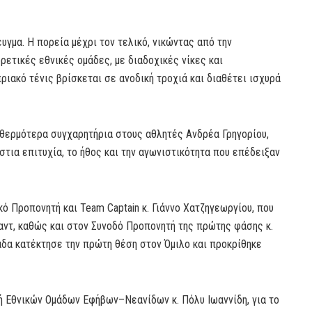
υγμα. Η πορεία μέχρι τον τελικό, νικώντας από την
ρετικές εθνικές ομάδες, με διαδοχικές νίκες και
ριακό τένις βρίσκεται σε ανοδική τροχιά και διαθέτει ισχυρά
θερμότερα συγχαρητήρια στους αθλητές Ανδρέα Γρηγορίου,
στια επιτυχία, το ήθος και την αγωνιστικότητα που επέδειξαν
 Προπονητή και Team Captain κ. Γιάννο Χατζηγεωργίου, που
αντ, καθώς και στον Συνοδό Προπονητή της πρώτης φάσης κ.
άδα κατέκτησε την πρώτη θέση στον Όμιλο και προκρίθηκε
ή Εθνικών Ομάδων Εφήβων–Νεανίδων κ. Πόλυ Ιωαννίδη, για το