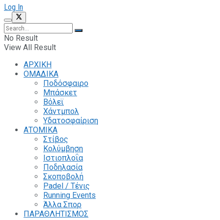
Log In
No Result
View All Result
ΑΡΧΙΚΗ
ΟΜΑΔΙΚΑ
Ποδόσφαιρο
Μπάσκετ
Βόλεϊ
Χάντμπολ
Υδατοσφαίριση
ΑΤΟΜΙΚΑ
Στίβος
Κολύμβηση
Ιστιοπλοΐα
Ποδηλασία
Σκοποβολή
Padel / Τένις
Running Events
Άλλα Σπορ
ΠΑΡΑΘΛΗΤΙΣΜΟΣ