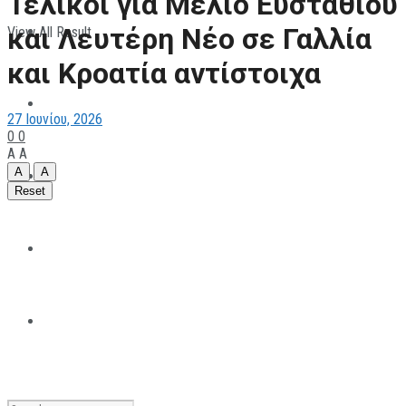
Τελικοί για Μέλιο Eυσταθίου
και Λευτέρη Νέο σε Γαλλία
View All Result
ΠΑΡΑΘΛΗΤΙΣΜΟΣ
και Κροατία αντίστοιχα
ΜΗΧΑΝΟΚΙΝΗΤΑ
27 Ιουνίου, 2026
0
0
A
A
A
A
ΑΝΑΠΤΥΞΙΑΚΑ
Reset
ΠΑΝΕΠΙΣΤΗΜΙΑΚΟΣ
The All Sportcaster