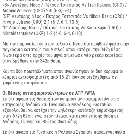
«8» Λευτέρης Νέος / Πέτρος Τσιτσιπάς Vs Fran Rakonic (CRO) /
AntonioVoljavec (CRO) 2-0 (6-3, 6-4)
“SF” Λευτέρης Νέος / Πέτρος Τσιτσιπάς Vs Nikola Basic (CRO) /
Hrvoje Jutresa (CRO) 2-1 (5-7, 6-1, 10-5)
“F” Λευτέρης Νέος / Πέτρος Τσιτσιπάς Vs Karlo Kajin (CRO) /
NikitaMashtakov (UKR) 1-2 (4-6, 6-4, 6-10)
Με την παρουσία του στον τελικό ο Νέος διατηρήθηκε ψηλά στην
παγκόσμια κατάταξη του Διπλού όπου κατέχει την 347η θέση.
Νωρίτερα στις αρχές του μήνα σημείωσε νέο ρεκόρ καριέρας
όταν βρέθηκε στην 342η θέση.
Και τα δύο πρωταθλήματα όπου αγωνίστηκαν οι δύο κορυφαίοι
κύπριοι αντισφαιριστές από 15-21 Ιουνίου διεξάχθηκαν σε
χωμάτινες επιφάνειες.
Οι θέσεις αντισφαιριστών/τριών σε ATP /WTA
Σε ότι αφορά τις θέσεις των κυπρίων αντισφαιριστών στις
κατηγορίες Ανδρών και Γυναικών ο Μενέλαος Ευσταθίου
εξακολουθεί να κατέχει την ψηλότερη κατάταξη ευρισκόμενος
στην 672η θέση, ενώ στον πίνακα, κατέχουν επίσης θέση οι
Ανδρέας Τίμινης και Φώτος Φωτιάδης.
Σε ότι αφορά τις Γυναίκες η Ραλούκα Σερμπάν παραμένει ψηλά