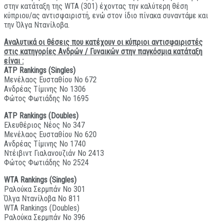
στην κατάταξη της WTA (301) έχοντας την καλύτερη θέση
κύπριου/ας αντισφαιριστή, ενώ στον ίδιο πίνακα συναντάμε και
την Όλγα Ντανίλοβα.
Αναλυτικά οι θέσεις που κατέχουν οι κύπριοι αντισφαιριστές
στις κατηγορίες Ανδρών / Γυναικών στην παγκόσμια κατάταξη
είναι :
ATP Rankings (Singles)
Μενέλαος Ευσταθίου Νο 672
Ανδρέας Τίμινης Νο 1306
Φώτος Φωτιάδης Νο 1695
ATP Rankings (Doubles)
Ελευθέριος Νέος Νο 347
Μενέλαος Ευσταθίου Νο 620
Ανδρέας Τίμινης Νο 1740
Ντέιβιντ Γιαλανουζιάν Νο 2413
Φώτος Φωτιάδης Νο 2524
WTA Rankings (Singles)
Ραλούκα Σερμπάν Νο 301
Όλγα Ντανίλοβα Νο 811
WTA Rankings (Doubles)
Ραλούκα Σερμπάν Νο 396