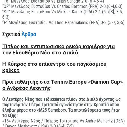
“16” Μενέλαος Ευσταθίου Vs Elijah Sanogo 2-0 (6-4,6-4)
“QF” Μενέλαος Ευσταθίου Vs Charles Bertimon (FRA) 2-0 (6-4,6-3)
“SF” Μενέλαος Ευσταθίου Vs Mickael Kaouk (FRA) 2-1 (6-7[8], 7-5,
6-3)
“F” Μενέλαος Ευσταθίου Vs Theo Papamalamis (FRA) 0-2 (5-7, 3-5)
Σχετικά
Άρθρα
Τίτλος και εντυπωσιακό ρεκόρ καριέρας για
τον Ελευθέριο Νέο στο Διπλό
Η Κύπρος στο επίκεντρο του παγκόσμιου
κρίκετ
Πρωταθλητής στο Tennis Europe «Daimon Cup»
ο Ανδρέας Λεοντής
Ο Λευτέρης Νέος που ειδικεύεται πλέον στο Διπλό έχοντας ως
παρτενέρ τον Πέτρο Τριτσιπά αγωνίστηκαν στην Κροατία όπου
έλαβαν μέρος στο «M25 Samobor». Τα αποτελέσματα τους ήταν
τα εξής :
«16» Λευτέρης Νέος / Πέτρος Τσιτσιπάς Vs Andre Meinertz (DEN)
/ Devon Moskowitz (USA) 2-0 (6-4, 7-5)