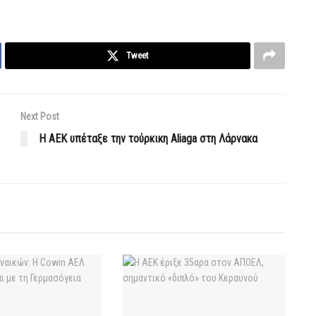
Tweet
Next Post
H AEK υπέταξε την τούρκικη Aliaga στη Λάρνακα