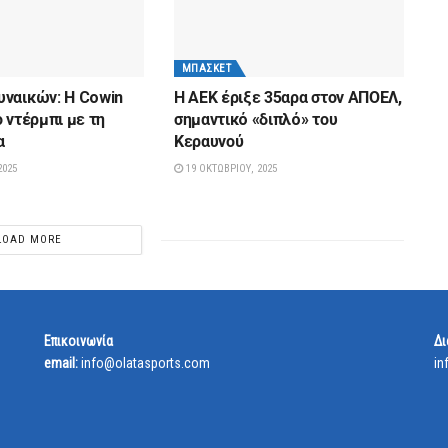
ΜΠΆΣΚΕΤ
ναικών: Η Cowin
H AEK έριξε 35αρα στον ΑΠΟΕΛ,
 ντέρμπι με τη
σημαντικό «διπλό» του
α
Κεραυνού
2025
19 ΟΚΤΩΒΡΊΟΥ, 2025
LOAD MORE
Επικοινωνία
Δι
email:
info@olatasports.com
in