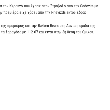
α τον Κεραυνό που έχασε στον Στρόβολο από την Cedevita με
ην πρεμιέρα είχε χάσει απο την Prievizda εκτός έδρας.
 της πρεμιέρας επί της Bakken Bears στη Δανία η ομάδα της
α Σαραγόσα με 112-67 και ειναι στην 3η θέση του Ομίλου.