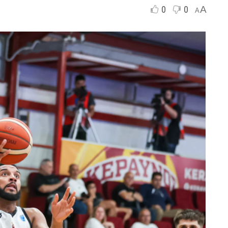
0
0
A
A