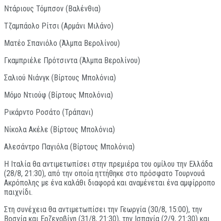
Ντάριους Τόμπσον (Βαλένθια)
Τζαμπάολο Ρίτσι (Αρμάνι Μιλάνο)
Ματέο Σπανιόλο (Άλμπα Βερολίνου)
Γκαμπριέλε Πρότσιντα (Άλμπα Βερολίνου)
Σαλιού Νιάνγκ (Βίρτους Μπολόνια)
Μόμο Ντιούφ (Βίρτους Μπολόνια)
Ρικάρντο Ροσάτο (Τράπανι)
Νίκολα Ακέλε (Βίρτους Μπολόνια)
Αλεσάντρο Παγιόλα (Βίρτους Μπολόνια)
Η Ιταλία θα αντιμετωπίσει στην πρεμιέρα του ομίλου την Ελλάδα
(28/8, 21:30), από την οποία ηττήθηκε στο πρόσφατο Τουρνουά
Ακρόπολης με ένα καλάθι διαφορά και αναμένεται ένα αμφίρροπο
παιχνίδι.
Στη συνέχεια θα αντιμετωπίσει την Γεωργία (30/8, 15:00), την
Βοσνία και Ερζεγοβίνη (31/8, 21:30), την Ισπανία (2/9, 21:30) και