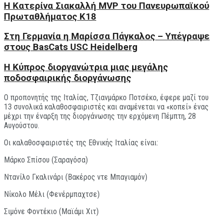
H Kατερίνα Σιακαλλή MVP του Πανευρωπαϊκού
Πρωταθλήματος Κ18
Στη Γερμανία η Μαρίσσα Πάγκαλος – Υπέγραψε
στους BasCats USC Heidelberg
Η Κύπρος διοργανώτρια μιας μεγάλης
ποδοσφαιρικής διοργάνωσης
Ο προπονητής της Ιταλίας, Τζιανμάρκο Ποτσέκο, έφερε μαζί του
13 συνολικά καλαθοσφαιριστές και αναμένεται να «κοπεί» ένας
μέχρι την έναρξη της διοργάνωσης την ερχόμενη Πέμπτη, 28
Αυγούστου.
Οι καλαθοσφαιριστές της Εθνικής Ιταλίας είναι:
Μάρκο Σπίσου (Σαραγόσα)
Ντανίλο Γκαλινάρι (Βακέρος ντε Μπαγιαμόν)
Νίκολο Μέλι (Φενέρμπαχτσε)
Σιμόνε Φοντέκιο (Μαϊάμι Χιτ)