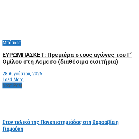
Μπάσκετ
ΕΥΡΩΜΠΑΣΚΕΤ: Πρεμιέρα στους αγώνες του Γ’
Ομίλου στη Λεμεσo (διαθέσιμα εισιτήρια)
28 Αυγούστου, 2025
Load More
Next Post
Στον τελικό της Πανεπιστημιάδας στη Βαρσοβία η
Γιαμούκη