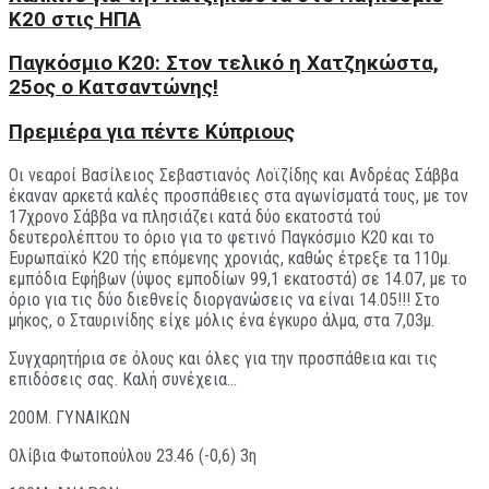
Κ20 στις ΗΠΑ
Παγκόσμιο Κ20: Στον τελικό η Χατζηκώστα,
25ος ο Κατσαντώνης!
Πρεμιέρα για πέντε Κύπριους
Οι νεαροί Βασίλειος Σεβαστιανός Λοϊζίδης και Ανδρέας Σάββα
έκαναν αρκετά καλές προσπάθειες στα αγωνίσματά τους, με τον
17χρονο Σάββα να πλησιάζει κατά δύο εκατοστά τού
δευτερολέπτου το όριο για το φετινό Παγκόσμιο Κ20 και το
Ευρωπαϊκό Κ20 τής επόμενης χρονιάς, καθώς έτρεξε τα 110μ.
εμπόδια Εφήβων (ύψος εμποδίων 99,1 εκατοστά) σε 14.07, με το
όριο για τις δύο διεθνείς διοργανώσεις να είναι 14.05!!! Στο
μήκος, ο Σταυρινίδης είχε μόλις ένα έγκυρο άλμα, στα 7,03μ.
Συγχαρητήρια σε όλους και όλες για την προσπάθεια και τις
επιδόσεις σας. Καλή συνέχεια…
200Μ. ΓΥΝΑΙΚΩΝ
Ολίβια Φωτοπούλου 23.46 (-0,6) 3η