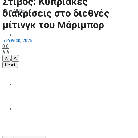
Στίβος: Κυπριακές
διακρίσεις στο διεθνές
View All Result
ΠΑΡΑΘΛΗΤΙΣΜΟΣ
μίτινγκ του Μάριμπορ
ΜΗΧΑΝΟΚΙΝΗΤΑ
5 Ιουνίου, 2026
0
0
A
A
A
A
ΑΝΑΠΤΥΞΙΑΚΑ
Reset
ΠΑΝΕΠΙΣΤΗΜΙΑΚΟΣ
The All Sportcaster