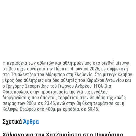
Η περιοδεία των αθλητών και αθλητριών μας στα διεθνή μίτινγκ
στίβου είχε συνέχεια την Πέμπτη, 4 Ιουνίου 2026, με συμμετοχή
στο Τσιάλεντζερ τού Μάριμπορ στη Σλοβενία. Στο μίτινγκ έλαβαν
μέρος δύο αθλήτριες και δύο αθλητές τού Κυριάκου Αντωνίου και
ο Γρηγόρης Σταυρινίδης τού Γιώργου Ανδρέου. Η Ολίβια
Φωτοπούλου, στην προετοιμασία της για τις μεγάλες
διοργανώσεις που έπονται, τερμάτισε στην 3η θέση τής καλής
σειράς των 200μ. σε 23.46, ενώ στην 3η θέση τερμάτισε και η
Καλυψώ Σταύρου στα 400μ. με εμπόδια, σε 59.46.
Σχετικά
Άρθρα
Xάλκινο για την Χατζηκώστα στο Παγκόσμιο