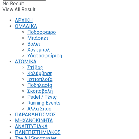
No Result
View All Result
ΑΡΧΙΚΗ
ΟΜΑΔΙΚΑ
Ποδόσφαιρο
Μπάσκετ
Βόλεϊ
Χάντμπολ
Υδατοσφαίριση
ΑΤΟΜΙΚΑ
Στίβος
Κολύμβηση
Ιστιοπλοΐα
Ποδηλασία
Σκοποβολή
Padel / Τένις
Running Events
Άλλα Σπορ
ΠΑΡΑΘΛΗΤΙΣΜΟΣ
ΜΗΧΑΝΟΚΙΝΗΤΑ
ΑΝΑΠΤΥΞΙΑΚΑ
ΠΑΝΕΠΙΣΤΗΜΙΑΚΟΣ
The All Sportcaster