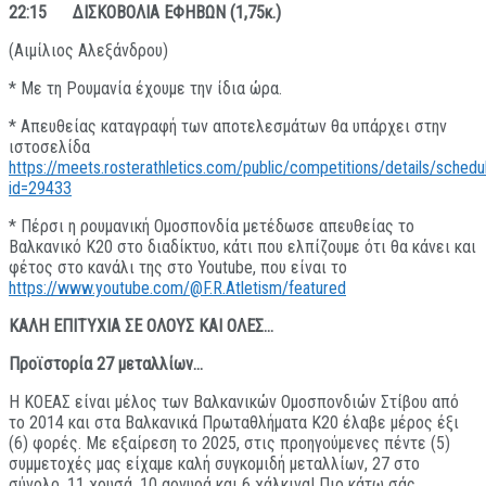
22:15 ΔΙΣΚΟΒΟΛΙΑ ΕΦΗΒΩΝ (1,75κ.)
(Αιμίλιος Αλεξάνδρου)
* Με τη Ρουμανία έχουμε την ίδια ώρα.
* Απευθείας καταγραφή των αποτελεσμάτων θα υπάρχει στην
ιστοσελίδα
https://meets.rosterathletics.com/public/competitions/details/schedu
id=29433
* Πέρσι η ρουμανική Ομοσπονδία μετέδωσε απευθείας το
Βαλκανικό Κ20 στο διαδίκτυο, κάτι που ελπίζουμε ότι θα κάνει και
φέτος στο κανάλι της στο Youtube, που είναι το
https://www.youtube.com/@F.R.Atletism/featured
ΚΑΛΗ ΕΠΙΤΥΧΙΑ ΣΕ ΟΛΟΥΣ ΚΑΙ ΟΛΕΣ…
Προϊστορία 27 μεταλλίων…
Η ΚΟΕΑΣ είναι μέλος των Βαλκανικών Ομοσπονδιών Στίβου από
το 2014 και στα Βαλκανικά Πρωταθλήματα Κ20 έλαβε μέρος έξι
(6) φορές. Με εξαίρεση το 2025, στις προηγούμενες πέντε (5)
συμμετοχές μας είχαμε καλή συγκομιδή μεταλλίων, 27 στο
σύνολο, 11 χρυσά, 10 αργυρά και 6 χάλκινα! Πιο κάτω σάς