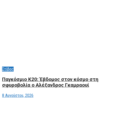
Στίβος
Παγκόσμιο Κ20: Έβδομος στον κόσμο στη
σφυροβολία ο Αλέξανδρος Γκαμραουί
8 Αυγούστου, 2026