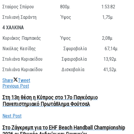
Σταύρος Σπύρου 800μ. 1:53.82
Στυλιανή Σαράντη Ύψος 1,75μ.
4 ΧΑΛΚΙΝΑ
Κυριάκος Παμπακάς Ύψος 2,08μ.
Νικόλας Κεσίδης Σφυροβολία 67,14μ.
Στυλιάνα Κυριακίδου Σφαιροβολία 13,92μ.
Στυλιάνα Κυριακίδου Δισκοβολία 41,52μ.
Share
Tweet
Previous Post
Στη 13η θέση η Κύπρος στο 17ο Παγκόσμιο
Πανεπιστημιακό Πρωτάθλημα Φούτσαλ
Next Post
Στο Ζάγκρεμπ για το EHF Beach Handball Championship