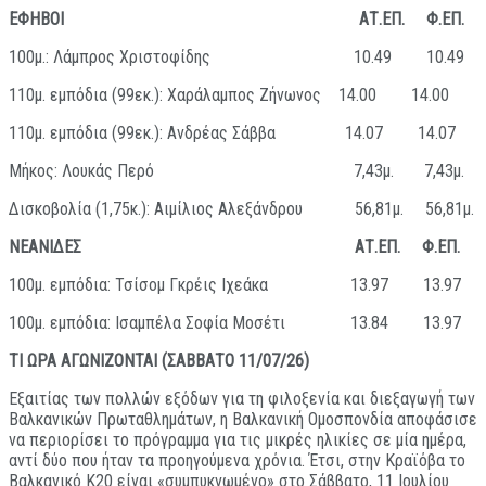
ΕΦΗΒΟΙ ΑΤ.ΕΠ. Φ.ΕΠ.
100μ.: Λάμπρος Χριστοφίδης 10.49 10.49
110μ. εμπόδια (99εκ.): Χαράλαμπος Ζήνωνος 14.00 14.00
110μ. εμπόδια (99εκ.): Ανδρέας Σάββα 14.07 14.07
Μήκος: Λουκάς Περό 7,43μ. 7,43μ.
Δισκοβολία (1,75κ.): Αιμίλιος Αλεξάνδρου 56,81μ. 56,81μ.
ΝΕΑΝΙΔΕΣ ΑΤ.ΕΠ. Φ.ΕΠ.
100μ. εμπόδια: Τσίσομ Γκρέις Ιχεάκα 13.97 13.97
100μ. εμπόδια: Ισαμπέλα Σοφία Μοσέτι 13.84 13.97
ΤΙ ΩΡΑ ΑΓΩΝΙΖΟΝΤΑΙ (ΣΑΒΒΑΤΟ 11/07/26)
Εξαιτίας των πολλών εξόδων για τη φιλοξενία και διεξαγωγή των
Βαλκανικών Πρωταθλημάτων, η Βαλκανική Ομοσπονδία αποφάσισε
να περιορίσει το πρόγραμμα για τις μικρές ηλικίες σε μία ημέρα,
αντί δύο που ήταν τα προηγούμενα χρόνια. Έτσι, στην Κραϊόβα το
Βαλκανικό Κ20 είναι «συμπυκνωμένο» στο Σάββατο, 11 Ιουλίου