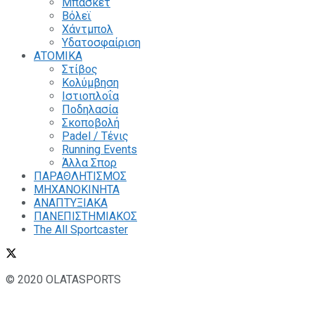
Μπάσκετ
Βόλεϊ
Χάντμπολ
Υδατοσφαίριση
ΑΤΟΜΙΚΑ
Στίβος
Κολύμβηση
Ιστιοπλοΐα
Ποδηλασία
Σκοποβολή
Padel / Τένις
Running Events
Άλλα Σπορ
ΠΑΡΑΘΛΗΤΙΣΜΟΣ
ΜΗΧΑΝΟΚΙΝΗΤΑ
ΑΝΑΠΤΥΞΙΑΚΑ
ΠΑΝΕΠΙΣΤΗΜΙΑΚΟΣ
The All Sportcaster
© 2020 OLATASPORTS