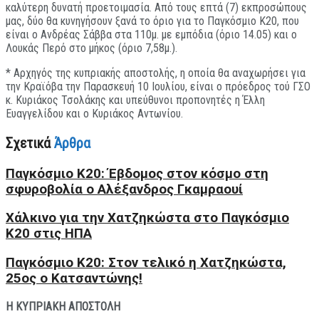
καλύτερη δυνατή προετοιμασία. Από τους επτά (7) εκπροσώπους
μας, δύο θα κυνηγήσουν ξανά το όριο για το Παγκόσμιο Κ20, που
είναι ο Ανδρέας Σάββα στα 110μ. με εμπόδια (όριο 14.05) και ο
Λουκάς Περό στο μήκος (όριο 7,58μ.).
* Αρχηγός της κυπριακής αποστολής, η οποία θα αναχωρήσει για
την Κραϊόβα την Παρασκευή 10 Ιουλίου, είναι ο πρόεδρος τού ΓΣΟ
κ. Κυριάκος Τσολάκης και υπεύθυνοι προπονητές η Έλλη
Ευαγγελίδου και ο Κυριάκος Αντωνίου.
Σχετικά
Άρθρα
Παγκόσμιο Κ20: Έβδομος στον κόσμο στη
σφυροβολία ο Αλέξανδρος Γκαμραουί
Xάλκινο για την Χατζηκώστα στο Παγκόσμιο
Κ20 στις ΗΠΑ
Παγκόσμιο Κ20: Στον τελικό η Χατζηκώστα,
25ος ο Κατσαντώνης!
Η ΚΥΠΡΙΑΚΗ ΑΠΟΣΤΟΛΗ