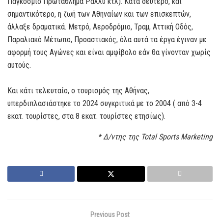
Παγκόσμιο Πρωτάθλημα Ράλλυ κτλ). Κατά δεύτερο, και
σημαντικότερο, η ζωή των Αθηναίων και των επισκεπτών,
άλλαξε δραματικά. Μετρό, Αεροδρόμιο, Τραμ, Αττική Οδός,
Παραλιακό Μέτωπο, Προαστιακός, όλα αυτά τα έργα έγιναν με
αφορμή τους Αγώνες και είναι αμφίβολο εάν θα γίνονταν χωρίς
αυτούς.
Και κάτι τελευταίο, ο τουρισμός της Αθήνας,
υπερδιπλασιάστηκε το 2024 συγκριτικά με το 2004 ( από 3-4
εκατ. τουρίστες, στα 8 εκατ. τουρίστες ετησίως).
* Δ/ντης της Total Sports Marketing
Previous Post