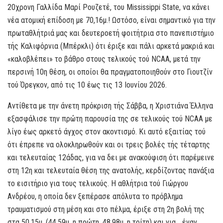
20χρονη Γαλλίδα Μαρί Ρουζετέ, του Mississippi State, να κάνει
νέα ατομική επίδοση με 70,16μ.! Ωστόσο, είναι σημαντικό για την
πρωταθλήτριά μας και δευτεροετή φοιτήτρια στο πανεπιστήμιο
τής Καλιφόρνια (Μπέρκλι) ότι έριξε και πάλι αρκετά μακριά και
«καλοβλέπει» το βάθρο στους τελικούς τού NCAA, μετά την
περσινή 10η θέση, οι οποίοι θα πραγματοποιηθούν στο Γιουτζίν
τού Όρεγκον, από τις 10 έως τις 13 Ιουνίου 2026.
Αντίθετα με την άνετη πρόκριση τής Σάββα, η Χριστιάνα Έλληνα
εξασφάλισε την πρώτη παρουσία της σε τελικούς τού NCAA με
λίγο έως αρκετό άγχος στον ακοντισμό. Κι αυτό εξαιτίας τού
ότι έπρεπε να ολοκληρωθούν και οι τρεις βολές τής τέταρτης
και τελευταίας 12άδας, για να δει με ανακούφιση ότι παρέμεινε
στη 12η και τελευταία θέση της ανατολής, κερδίζοντας πανάξια
το εισιτήριο για τους τελικούς. Η αθλήτρια τού Γιώργου
Ανδρέου, η οποία δεν ξεπέρασε απόλυτα το πρόβλημα
τραυματισμού στη μέση και στο πέλμα, έριξε στη 2η βολή της
στα 50,15μ. (44,59μ. η πρώτη, 48,98μ. η τρίτη) και για… έναν