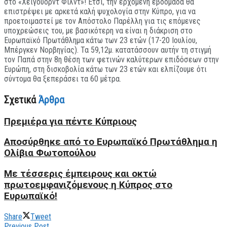
στο «Χέιγουορντ Φιλντ»! Έτσι, την ερχόμενη εβδομάδα θα
επιστρέψει με αρκετά καλή ψυχολογία στην Κύπρο, για να
προετοιμαστεί με τον Απόστολο Παρέλλη για τις επόμενες
υποχρεώσεις του, με βασικότερη να είναι η διάκριση στο
Ευρωπαϊκό Πρωτάθλημα κάτω των 23 ετών (17-20 Ιουλίου,
Μπέργκεν Νορβηγίας). Τα 59,12μ. κατατάσσουν αυτήν τη στιγμή
τον Παπά στην 8η θέση των φετινών καλύτερων επιδόσεων στην
Ευρώπη, στη δισκοβολία κάτω των 23 ετών και ελπίζουμε ότι
σύντομα θα ξεπεράσει τα 60 μέτρα.
Σχετικά
Άρθρα
Πρεμιέρα για πέντε Κύπριους
Aποσύρθηκε από το Ευρωπαϊκό Πρωτάθλημα η
Ολίβια Φωτοπούλου
Με τέσσερις έμπειρους και οκτώ
πρωτοεμφανιζόμενους η Κύπρος στο
Ευρωπαϊκό!
Share
Tweet
Previous Post