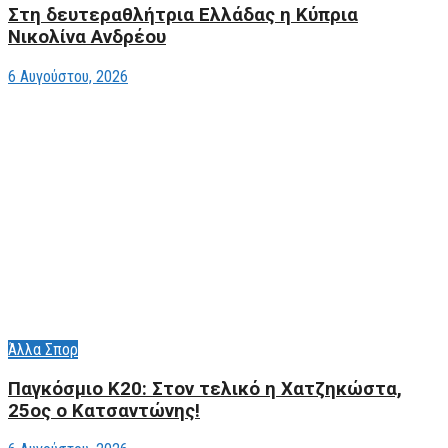
Στη δευτεραθλήτρια Ελλάδας η Κύπρια
Νικολίνα Ανδρέου
6 Αυγούστου, 2026
Άλλα Σπορ
Παγκόσμιο Κ20: Στον τελικό η Χατζηκώστα,
25ος ο Κατσαντώνης!