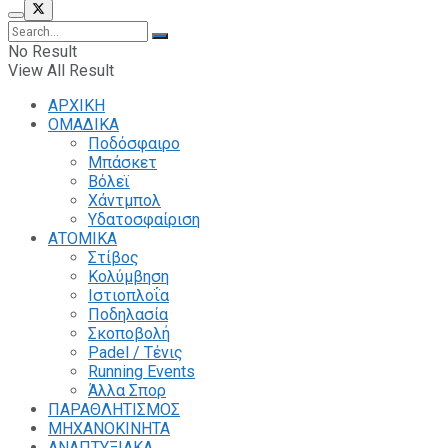
No Result
View All Result
ΑΡΧΙΚΗ
ΟΜΑΔΙΚΑ
Ποδόσφαιρο
Μπάσκετ
Βόλεϊ
Χάντμπολ
Υδατοσφαίριση
ΑΤΟΜΙΚΑ
Στίβος
Κολύμβηση
Ιστιοπλοΐα
Ποδηλασία
Σκοποβολή
Padel / Τένις
Running Events
Άλλα Σπορ
ΠΑΡΑΘΛΗΤΙΣΜΟΣ
ΜΗΧΑΝΟΚΙΝΗΤΑ
ΑΝΑΠΤΥΞΙΑΚΑ