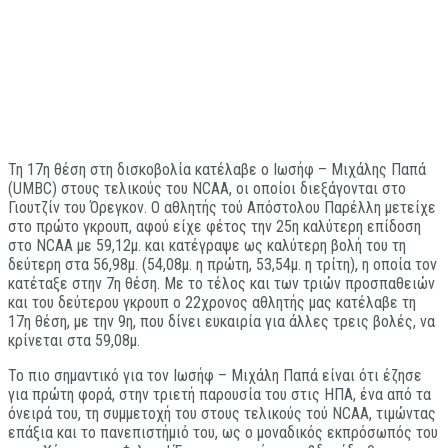
Τη 17η θέση στη δισκοβολία κατέλαβε ο Ιωσήφ – Μιχάλης Παπά
(UMBC) στους τελικούς του NCAA, οι οποίοι διεξάγονται στο
Γιουτζίν του Όρεγκον. Ο αθλητής τού Απόστολου Παρέλλη μετείχε
στο πρώτο γκρουπ, αφού είχε φέτος την 25η καλύτερη επίδοση
στο NCAA με 59,12μ. και κατέγραψε ως καλύτερη βολή του τη
δεύτερη στα 56,98μ. (54,08μ. η πρώτη, 53,54μ. η τρίτη), η οποία τον
κατέταξε στην 7η θέση. Με το τέλος και των τριών προσπαθειών
και του δεύτερου γκρουπ ο 22χρονος αθλητής μας κατέλαβε τη
17η θέση, με την 9η, που δίνει ευκαιρία για άλλες τρεις βολές, να
κρίνεται στα 59,08μ.
Το πιο σημαντικό για τον Ιωσήφ – Μιχάλη Παπά είναι ότι έζησε
για πρώτη φορά, στην τριετή παρουσία του στις ΗΠΑ, ένα από τα
όνειρά του, τη συμμετοχή του στους τελικούς τού NCAA, τιμώντας
επάξια και το πανεπιστήμιό του, ως ο μοναδικός εκπρόσωπός του