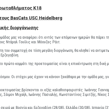
Πρωταθλήματος Κ18
τους BasCats USC Heidelberg
ικής διοργάνωσης
ς ομάδας μας να αναφέρει ότι εντός των επόμενων ημερών θα πάρει τ
ους Ντάραλ Γουίλις και Μόουζες Ράιτ.
η του συμμετοχή σε τόση μεγάλη διοργάνωση, θα κληθεί να αντιμετω
 Ερζεγοβίνη.
ο πρώτο κομμάτι της προετοιμασίας είναι η επικέντρωση στη δική μ
όσμου. Οι στόχοι μας έχουν να κάνουν ξεκάθαρα με την ομάδα μας, γι
οετοιμασίας βρίσκονται οι εξής καλαθοσφαιριστές: Ιωάννης Γιανναρ
, Σάιμον Μιχαήλ, Ιωάννης Πασιαλής, Κωνσταντίνος Σιμιτζής, Νίκος 
 σειρά με Βοσνία και Ερζεγοβίνη (28/08), Ελλάδα (30/08), Ισπανία (31