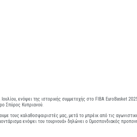
η Ιουλίου, ενόψει της ιστορικής συμμετοχής στο FIBA EuroBasket 20
τρο Σπύρος Κυπριανού.
υμε τους καλαθοσφαιριστές μας, μετά το μπρέικ από τις αγωνιστικ
το μοντάρισμα ενόψει του τουρνουά» δηλώνει ο Ομοσπονδιακός προπο