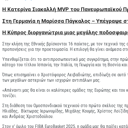
H Kατερίνα Σιακαλλή MVP του Πανευρωπαϊκού 
Στη Γερμανία η Μαρίσσα Πάγκαλος – Υπέγραψε σ
Η Κύπρος διοργανώτρια μιας μεγάλης ποδοσφαιρ
Στην κλήση της Εθνικής βρίσκονται 16 παίκτες, με τον τεχνικό τη
προπονήσεις για την προετοιμασία. Η επιλογή θα γίνει ανάμεσα στ
Υπενθυμίζεται ότι το αντιπροσωπευτικό μας συγκρότημα, στην πρώτ
κάτοχο του τίτλου Ισπανία, την Ιταλία, τη Γεωργία και τη Βοσνία και
Όπως επισημαίνει ο Χριστόφορος Λειβαδιώτης, επιδίωξη σε αυτό τ
των μεγάλων αστεριών των ισχυρών αντιπάλων μας.
«Απέναντι μας θα είναι οι καλύτερες ομάδες της Ευρώπης και του κ
τονίζει.
Στη διάθεση του Ομοσπονδιακού τεχνικού στο πρώτο σκέλος της πρ
Ηλιάδης, Βίκτωρας Ιερωνυμίδης, Μιχάλης Κουμής, Χρίστος Λοϊζίδης
και Ανδρέας Χριστοδούλου.
Στον γ’ όμιλο του FIBA EuroBasket 2025, η ομάδα μας θα παίξει κατά