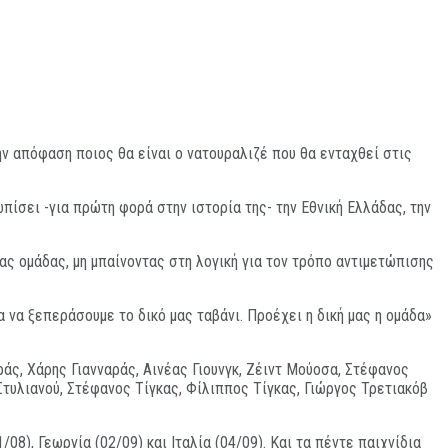
ην απόφαση ποιος θα είναι ο νατουραλιζέ που θα ενταχθεί στις
πίσει -για πρώτη φορά στην ιστορία της- την Εθνική Ελλάδας, την
ας ομάδας, μη μπαίνοντας στη λογική για τον τρόπο αντιμετώπισης
α να ξεπεράσουμε το δικό μας ταβάνι. Προέχει η δική μας η ομάδα»
άς, Χάρης Γιανναράς, Αινέας Γιουνγκ, Ζέιντ Μούοσα, Στέφανος
Στυλιανού, Στέφανος Τίγκας, Φίλιππος Τίγκας, Γιώργος Τρετιακόβ
/08), Γεωργία (02/09) και Ιταλία (04/09). Και τα πέντε παιχνίδια