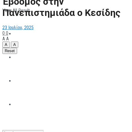
Έβδομος στην
Πανεπιστημιάδα ο Κεσίδης
View All Result
ΠΑΡΑΘΛΗΤΙΣΜΟΣ
23 Ιουλίου, 2025
0
0
ΜΗΧΑΝΟΚΙΝΗΤΑ
A
A
A
A
Reset
ΑΝΑΠΤΥΞΙΑΚΑ
ΠΑΝΕΠΙΣΤΗΜΙΑΚΟΣ
The All Sportcaster