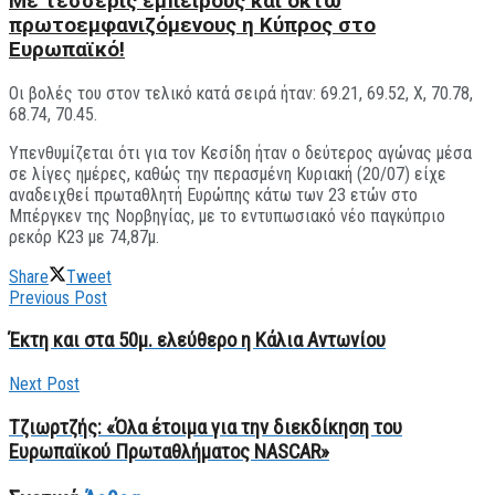
Με τέσσερις έμπειρους και οκτώ
πρωτοεμφανιζόμενους η Κύπρος στο
Ευρωπαϊκό!
Οι βολές του στον τελικό κατά σειρά ήταν: 69.21, 69.52, X, 70.78,
68.74, 70.45.
Υπενθυμίζεται ότι για τον Κεσίδη ήταν ο δεύτερος αγώνας μέσα
σε λίγες ημέρες, καθώς την περασμένη Κυριακή (20/07) είχε
αναδειχθεί πρωταθλητή Ευρώπης κάτω των 23 ετών στο
Μπέργκεν της Νορβηγίας, με το εντυπωσιακό νέο παγκύπριο
ρεκόρ Κ23 με 74,87μ.
Share
Tweet
Previous Post
Έκτη και στα 50μ. ελεύθερο η Κάλια Αντωνίου
Next Post
Τζιωρτζής: «Όλα έτοιμα για την διεκδίκηση του
Ευρωπαϊκού Πρωταθλήματος NASCAR»