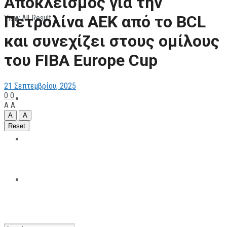
Αποκλεισμός για την
Πετρολίνα ΑΕΚ από το BCL
View All Result
ΠΑΡΑΘΛΗΤΙΣΜΟΣ
και συνεχίζει στους ομίλους
του FIBA Europe Cup
ΜΗΧΑΝΟΚΙΝΗΤΑ
21 Σεπτεμβρίου, 2025
0
0
ΑΝΑΠΤΥΞΙΑΚΑ
A
A
A
A
Reset
ΠΑΝΕΠΙΣΤΗΜΙΑΚΟΣ
The All Sportcaster