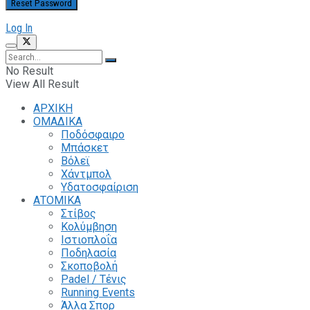
Log In
No Result
View All Result
ΑΡΧΙΚΗ
ΟΜΑΔΙΚΑ
Ποδόσφαιρο
Μπάσκετ
Βόλεϊ
Χάντμπολ
Υδατοσφαίριση
ΑΤΟΜΙΚΑ
Στίβος
Κολύμβηση
Ιστιοπλοΐα
Ποδηλασία
Σκοποβολή
Padel / Τένις
Running Events
Άλλα Σπορ