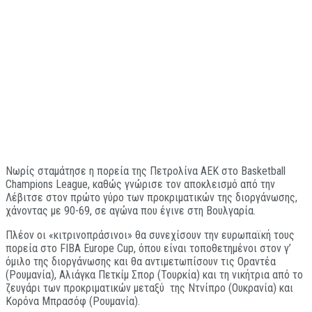
Νωρίς σταμάτησε η πορεία της Πετρολίνα ΑΕΚ στο Basketball
Champions League, καθώς γνώρισε τον αποκλεισμό από την
Λέβιτσε στον πρώτο γύρο των προκριματικών της διοργάνωσης,
χάνοντας με 90-69, σε αγώνα που έγινε στη Βουλγαρία.
Πλέον οι «κιτρινοπράσινοι» θα συνεχίσουν την ευρωπαϊκή τους
πορεία στο FIBA Europe Cup, όπου είναι τοποθετημένοι στον γ’
όμιλο της διοργάνωσης και θα αντιμετωπίσουν τις Οραντέα
(Ρουμανία), Αλιάγκα Πετκίμ Σπορ (Τουρκία) και τη νικήτρια από το
ζευγάρι των προκριματικών μεταξύ της Ντνίπρο (Ουκρανία) και
Κορόνα Μπρασόφ (Ρουμανία).