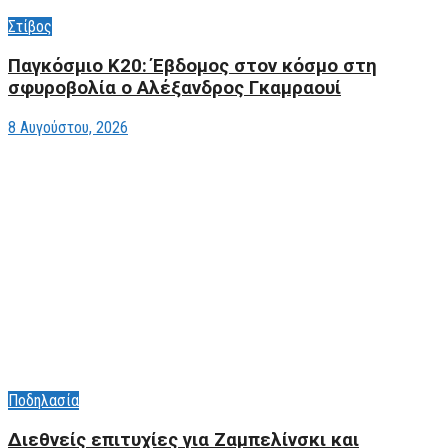
Στίβος
Παγκόσμιο Κ20: Έβδομος στον κόσμο στη
σφυροβολία ο Αλέξανδρος Γκαμραουί
8 Αυγούστου, 2026
Ποδηλασία
Διεθνείς επιτυχίες για Ζαμπελίνσκι και