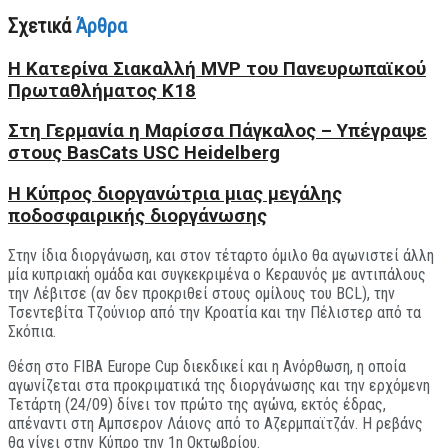
Σχετικά
Άρθρα
H Kατερίνα Σιακαλλή MVP του Πανευρωπαϊκού
Πρωταθλήματος Κ18
Στη Γερμανία η Μαρίσσα Πάγκαλος – Υπέγραψε
στους BasCats USC Heidelberg
Η Κύπρος διοργανώτρια μιας μεγάλης
ποδοσφαιρικής διοργάνωσης
Στην ίδια διοργάνωση, και στον τέταρτο όμιλο θα αγωνιστεί άλλη
μία κυπριακή ομάδα και συγκεκριμένα ο Κεραυνός με αντιπάλους
την Λέβιτσε (αν δεν προκριθεί στους ομίλους του BCL), την
Τσεντεβίτα Τζούνιορ από την Κροατία και την Πέλιστερ από τα
Σκόπια.
Θέση στο FIBA Europe Cup διεκδικεί και η Ανόρθωση, η οποία
αγωνίζεται στα προκριματικά της διοργάνωσης και την ερχόμενη
Τετάρτη (24/09) δίνει τον πρώτο της αγώνα, εκτός έδρας,
απέναντι στη Αμπσερον Λάιονς από το Αζερμπαϊτζάν. Η ρεβάνς
θα γίνει στην Κύπρο την 1η Οκτωβρίου.