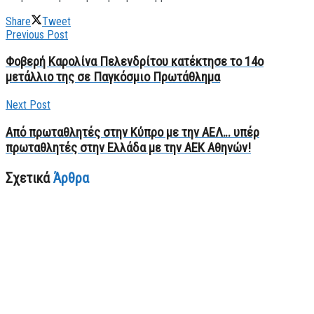
Share
Tweet
Previous Post
Φοβερή Καρολίνα Πελενδρίτου κατέκτησε το 14ο
μετάλλιο της σε Παγκόσμιο Πρωτάθλημα
Next Post
Από πρωταθλητές στην Κύπρο με την ΑΕΛ… υπέρ
πρωταθλητές στην Ελλάδα με την ΑΕΚ Αθηνών!
Σχετικά
Άρθρα