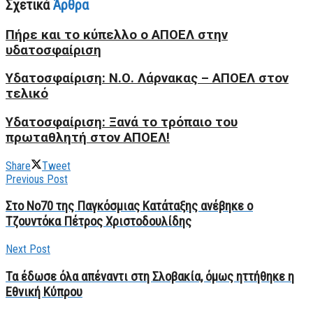
Σχετικά
Άρθρα
Πήρε και το κύπελλο ο ΑΠΟΕΛ στην
υδατοσφαίριση
Yδατοσφαίριση: Ν.Ο. Λάρνακας – ΑΠΟΕΛ στον
τελικό
Υδατοσφαίριση: Ξανά το τρόπαιο του
πρωταθλητή στον ΑΠΟΕΛ!
Share
Tweet
Previous Post
Στο Νο70 της Παγκόσμιας Κατάταξης ανέβηκε ο
Τζουντόκα Πέτρος Χριστοδουλίδης
Next Post
Τα έδωσε όλα απέναντι στη Σλοβακία, όμως ηττήθηκε η
Εθνική Κύπρου