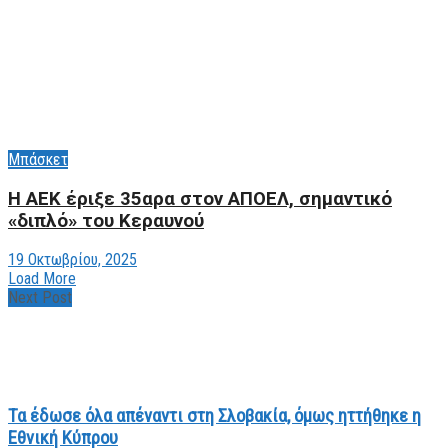
Μπάσκετ
H AEK έριξε 35αρα στον ΑΠΟΕΛ, σημαντικό
«διπλό» του Κεραυνού
19 Οκτωβρίου, 2025
Load More
Next Post
Τα έδωσε όλα απέναντι στη Σλοβακία, όμως ηττήθηκε η
Εθνική Κύπρου