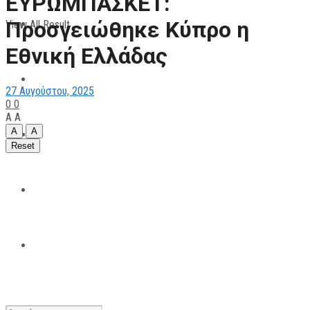
ΕYΡΩΜΠΑΣΚΕΤ:
Προσγειώθηκε Κύπρο η
View All Result
ΠΑΡΑΘΛΗΤΙΣΜΟΣ
Εθνική Ελλάδας
ΜΗΧΑΝΟΚΙΝΗΤΑ
27 Αυγούστου, 2025
0
0
A
A
A
A
ΑΝΑΠΤΥΞΙΑΚΑ
Reset
ΠΑΝΕΠΙΣΤΗΜΙΑΚΟΣ
The All Sportcaster