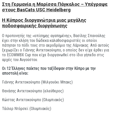
Στη Γερμανία η Μαρίσσα Πάγκαλος – Υπέγραψε
στους BasCats USC Heidelberg
Η Κύπρος διοργανώτρια μιας μεγάλης
ποδοσφαιρικής διοργάνωσης
Ο προπονητής της «επίσημης αγαπημένης», Βασίλης Σπανούλης
έχει στην κλήση του δώδεκα καλαθοσφαιριστές οι οποίοι
πάτησαν το πόδι τους στο αεροδρόμιο της Λάρνακας. Από αυτούς
ξεχωρίζει ο Γιάννης Αντετοκούνμπο, ο οποίος δεν είχε έρθει για
το ECOMMBX Cup που είχε διοργανωθεί στο ίδιο γήπεδο στις
αρχές του Αυγούστου.
Οι 1
2
Έλληνες παίκτες που
ταξίδεψαν στην Κύπρο με την
αποστολή
είναι:
Γιάννης Αντετοκούνμπο (Μιλγουόκι Μπακς)
Θανάσης Αντετοκούνμπο (ελεύθερος)
Κώστας Αντετοκούνμπο (Ολυμπιακός)
Τάιλερ Ντόρσεϊ (Ολυμπιακός)