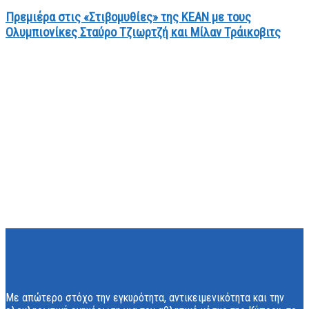
Πρεμιέρα στις «Στιβομυθίες» της ΚΕΑΝ με τους
Ολυμπιονίκες Σταύρο Τζιωρτζή και Μίλαν Τράικοβιτς
Με απώτερο στόχο την εγκυρότητα, αντικειμενικότητα και την