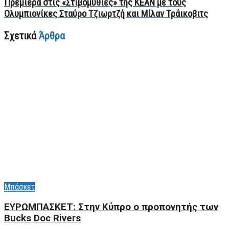
Πρεμιέρα στις «Στιβομυθίες» της ΚΕΑΝ με τους
Ολυμπιονίκες Σταύρο Τζιωρτζή και Μίλαν Τράικοβιτς
Σχετικά
Άρθρα
Μπάσκετ
ΕΥΡΩΜΠΑΣΚΕΤ: Στην Κύπρο ο προπονητής των
Bucks Doc Rivers