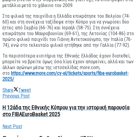
μετάλλια μετά το χάλκινο του 2009.
Στα φιλικά της παιχνίδια η Ελλάδα επικράτησε του Βελγίου (74-
60) και στη συνέχεια ταξίδεψε στην Κύπρο για να γνωρίσει δύο
ήττες από Σερβία (66-76) και Ισραήλ (58-75). Στη συνέχεια
επικράτησε του Μαυροβουνίου (69-61), της Λετονίας (104-86) στο
πρώτο φιλικό παιχνίδι του Γιάννη Αντετοκούνμπο, την Ιταλία (76-
74), ενώ στο τελευταίο φιλικό ηττήθηκε από την Γαλλία (77-92).
Τα περισσότερα εισιτήρια της Εθνικής Ελλάδας έχουν διατεθεί,
μπορείτε να βρείτε όμως όσα λίγα έχουν απομείνει, αλλά και των
άλλων αγώνων μέσω της ιστοσελίδας more.com,
στο
https://www.more.com/cy-el/tickets/sports/fiba-eurobasket-
2025/
Share
Tweet
Previous Post
Η 12άδα της Εθνικής Κύπρου για την ιστορική παρουσία
στο FIBAEuroBasket 2025
Next Post