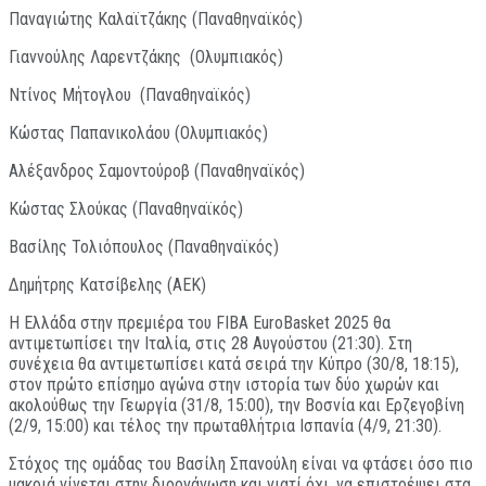
Παναγιώτης Καλαϊτζάκης (Παναθηναϊκός)
Γιαννούλης Λαρεντζάκης (Ολυμπιακός)
Ντίνος Μήτογλου (Παναθηναϊκός)
Κώστας Παπανικολάου (Ολυμπιακός)
Αλέξανδρος Σαμοντούροβ (Παναθηναϊκός)
Κώστας Σλούκας (Παναθηναϊκός)
Βασίλης Τολιόπουλος (Παναθηναϊκός)
Δημήτρης Κατσίβελης (ΑΕΚ)
Η Ελλάδα στην πρεμιέρα του FIBA EuroBasket 2025 θα
αντιμετωπίσει την Ιταλία, στις 28 Αυγούστου (21:30). Στη
συνέχεια θα αντιμετωπίσει κατά σειρά την Κύπρο (30/8, 18:15),
στον πρώτο επίσημο αγώνα στην ιστορία των δύο χωρών και
ακολούθως την Γεωργία (31/8, 15:00), την Βοσνία και Ερζεγοβίνη
(2/9, 15:00) και τέλος την πρωταθλήτρια Ισπανία (4/9, 21:30).
Στόχος της ομάδας του Βασίλη Σπανούλη είναι να φτάσει όσο πιο
μακριά γίνεται στην διοργάνωση και γιατί όχι, να επιστρέψει στα