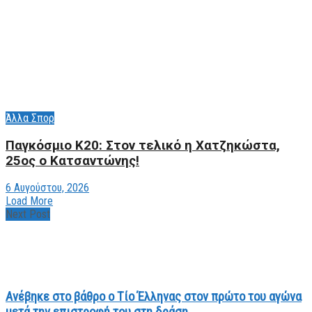
Άλλα Σπορ
Παγκόσμιο Κ20: Στον τελικό η Χατζηκώστα,
25ος ο Κατσαντώνης!
6 Αυγούστου, 2026
Load More
Next Post
Ανέβηκε στο βάθρο ο Τίο Έλληνας στον πρώτο του αγώνα
μετά την επιστροφή του στη δράση