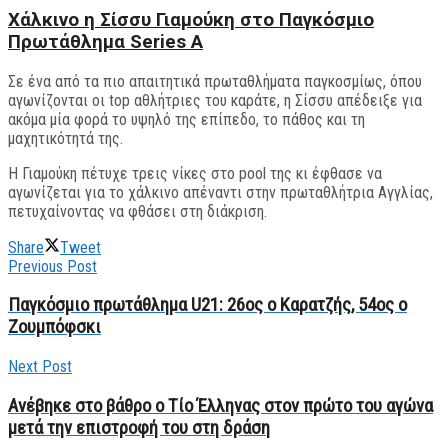
Χάλκινο η Σίσσυ Γιαμούκη στο Παγκόσμιο
Πρωτάθλημα Series A
Σε ένα από τα πιο απαιτητικά πρωταθλήματα παγκοσμίως, όπου
αγωνίζονται οι top αθλήτριες του καράτε, η Σίσσυ απέδειξε για
ακόμα μία φορά το υψηλό της επίπεδο, το πάθος και τη
μαχητικότητά της.
Η Γιαμούκη πέτυχε τρεις νίκες στο pool της κι έφθασε να
αγωνίζεται για το χάλκινο απέναντι στην πρωταθλήτρια Αγγλίας,
πετυχαίνοντας να φθάσει στη διάκριση.
Share
Tweet
Previous Post
Παγκόσμιο πρωτάθλημα U21: 26ος ο Καρατζής, 54ος ο
Ζουμπόφσκι
Next Post
Ανέβηκε στο βάθρο ο Τίο Έλληνας στον πρώτο του αγώνα
μετά την επιστροφή του στη δράση