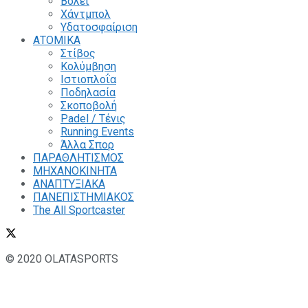
Βόλεϊ
Χάντμπολ
Υδατοσφαίριση
ΑΤΟΜΙΚΑ
Στίβος
Κολύμβηση
Ιστιοπλοΐα
Ποδηλασία
Σκοποβολή
Padel / Τένις
Running Events
Άλλα Σπορ
ΠΑΡΑΘΛΗΤΙΣΜΟΣ
ΜΗΧΑΝΟΚΙΝΗΤΑ
ΑΝΑΠΤΥΞΙΑΚΑ
ΠΑΝΕΠΙΣΤΗΜΙΑΚΟΣ
The All Sportcaster
© 2020 OLATASPORTS