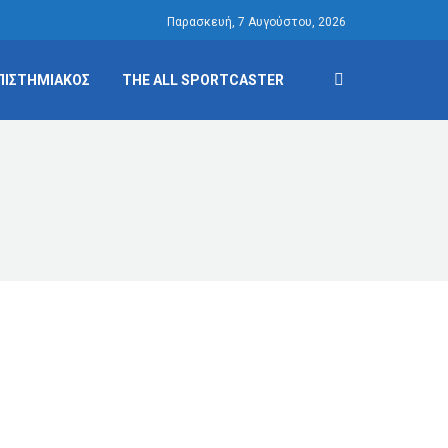
Παρασκευή, 7 Αυγούστου, 2026
ΠΙΣΤΗΜΙΑΚΟΣ
THE ALL SPORTCASTER
ports ο Γιώργος