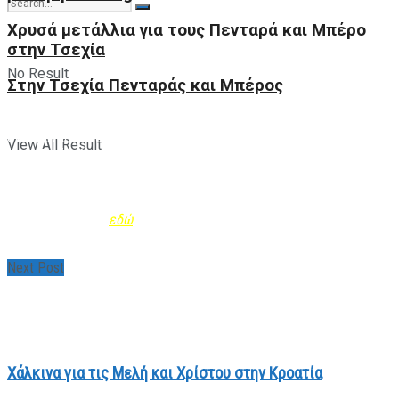
Xρυσά μετάλλια για τους Πενταρά και Μπέρο
στην Τσεχία
No Result
Στην Τσεχία Πενταράς και Μπέρος
Το επόμενο παιχνίδι είναι προγραμματισμένο για τις 23 Μαΐου
στο Γυμνάσιο Ζακακίου, ενώ για το τρίτο ματς η σειρά επιστρέφει
View All Result
στον Στρόβολο το Σάββατο, 30 Μαΐου.
***
Όλα τα Νέα της Ενότητας Παραθλητισμός φέρνει κοντά σας
το Mobile App της Τράπεζας Κύπρου. Μάθε περισσότερα και
κατέβασέ το app
εδώ
.
Next Post
Χάλκινα για τις Μελή και Χρίστου στην Κροατία