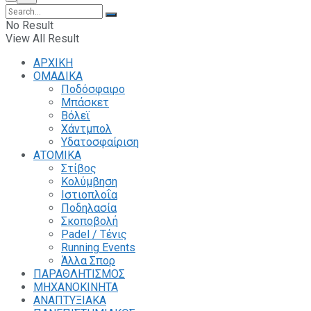
No Result
View All Result
ΑΡΧΙΚΗ
ΟΜΑΔΙΚΑ
Ποδόσφαιρο
Μπάσκετ
Βόλεϊ
Χάντμπολ
Υδατοσφαίριση
ΑΤΟΜΙΚΑ
Στίβος
Κολύμβηση
Ιστιοπλοΐα
Ποδηλασία
Σκοποβολή
Padel / Τένις
Running Events
Άλλα Σπορ
ΠΑΡΑΘΛΗΤΙΣΜΟΣ
ΜΗΧΑΝΟΚΙΝΗΤΑ
ΑΝΑΠΤΥΞΙΑΚΑ