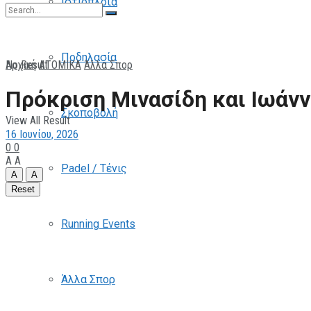
Ιστιοπλοΐα
Ποδηλασία
No Result
Αρχική
ΑΤΟΜΙΚΑ
Άλλα Σπορ
Πρόκριση Μινασίδη και Ιωάν
Σκοποβολή
View All Result
16 Ιουνίου, 2026
0
0
A
A
Padel / Τένις
A
A
Reset
Running Events
Άλλα Σπορ