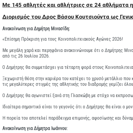
Με 145 αθλητές και αθλήτριες σε 24 αθλήματα 
Διορισμός του Δρος Βάσου Κουτσιούντα ως Γενι
Ανακοίνωση για Δημήτρη Μινασίδη:
«Επίσημη Πρόκριση για τους Κοινοπολιτειακούς Αγώνες 2026!
Με μεγάλη χαρά και περηφάνια ανακοινώνουμε ότι ο Δημήτρης Μινα
από τις 26 Ιουλίου 2026.
Ο Δημήτρης θα συμμετάσχει για τέταρτη φορά στους Κοινοπολιτεια
Ξεχωριστή θέση στην καριέρα του κατέχει το χρυσό μετάλλιο που κ
τις μεγαλύτερες στιγμές της αθλητικής του διαδρομής γεμίζει όλου
Ο Δημήτρης θα αγωνιστεί ξανά στη Γλασκώβη με στόχο να εκπροσωπ
Ιδιαίτερα σημαντικό είναι το γεγονός ότι ο Δημήτρης θα είναι ο
Η πορεία του αποτελεί παράδειγμα επιμονής, αφοσίωσης και δύναμη
Ανακοίνωση για Δήμητρα Ιωάννου: