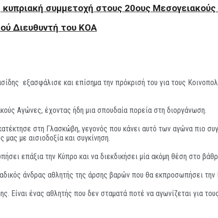
η κυπριακή συμμετοχή στους 20ους Μεσογειακούς
κού Διευθυντή του KOA
σίδης εξασφάλισε και επίσημα την πρόκρισή του για τους Κοινοπολ
κούς Αγώνες, έχοντας ήδη μια σπουδαία πορεία στη διοργάνωση.
ατέκτησε στη Γλασκώβη, γεγονός που κάνει αυτό των αγώνα πιο συγκ
ς μας με αισιοδοξία και συγκίνηση.
ήσει επάξια την Κύπρο και να διεκδικήσει μία ακόμη θέση στο βάθρ
 μοναδικός άνδρας αθλητής της άρσης βαρών που θα εκπροσωπήσει τη
ς. Είναι ένας αθλητής που δεν σταματά ποτέ να αγωνίζεται για του