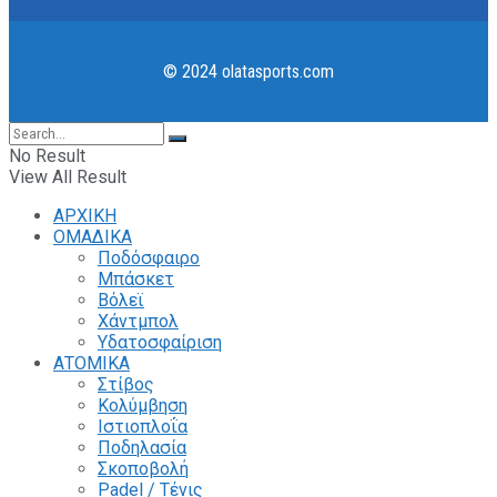
© 2024 olatasports.com
No Result
View All Result
ΑΡΧΙΚΗ
ΟΜΑΔΙΚΑ
Ποδόσφαιρο
Μπάσκετ
Βόλεϊ
Χάντμπολ
Υδατοσφαίριση
ΑΤΟΜΙΚΑ
Στίβος
Κολύμβηση
Ιστιοπλοΐα
Ποδηλασία
Σκοποβολή
Padel / Τένις