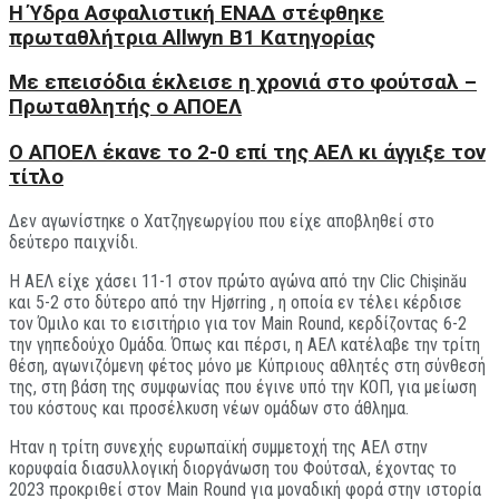
Η Ύδρα Ασφαλιστική ΕΝΑΔ στέφθηκε
πρωταθλήτρια Allwyn Β1 Κατηγορίας
Με επεισόδια έκλεισε η χρονιά στο φούτσαλ –
Πρωταθλητής ο ΑΠΟΕΛ
O ΑΠΟΕΛ έκανε το 2-0 επί της ΑΕΛ κι άγγιξε τον
τίτλο
Δεν αγωνίστηκε ο Χατζηγεωργίου που είχε αποβληθεί στο
δεύτερο παιχνίδι.
H ΑΕΛ είχε χάσει 11-1 στον πρώτο αγώνα από την Clic Chişinău
και 5-2 στο δύτερο από την Hjørring , η οποία εν τέλει κέρδισε
τον Όμιλο και το εισιτήριο για τον Main Round, κερδίζοντας 6-2
την γηπεδούχο Ομάδα. Όπως και πέρσι, η ΑΕΛ κατέλαβε την τρίτη
θέση, αγωνιζόμενη φέτος μόνο με Κύπριους αθλητές στη σύνθεσή
της, στη βάση της συμφωνίας που έγινε υπό την ΚΟΠ, για μείωση
του κόστους και προσέλκυση νέων ομάδων στο άθλημα.
Ηταν η τρίτη συνεχής ευρωπαϊκή συμμετοχή της ΑΕΛ στην
κορυφαία διασυλλογική διοργάνωση του Φούτσαλ, έχοντας το
2023 προκριθεί στον Main Round για μοναδική φορά στην ιστορία