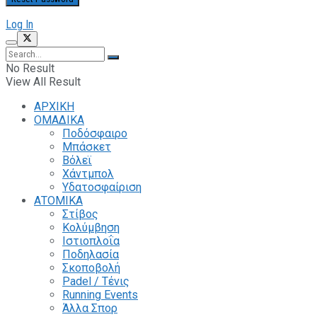
Log In
No Result
View All Result
ΑΡΧΙΚΗ
ΟΜΑΔΙΚΑ
Ποδόσφαιρο
Μπάσκετ
Βόλεϊ
Χάντμπολ
Υδατοσφαίριση
ΑΤΟΜΙΚΑ
Στίβος
Κολύμβηση
Ιστιοπλοΐα
Ποδηλασία
Σκοποβολή
Padel / Τένις
Running Events
Άλλα Σπορ