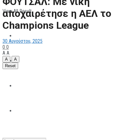
ΦΟΥΤΣΑΛ: Με νίκη
αποχαιρέτησε η ΑΕΛ το
View All Result
ΠΑΡΑΘΛΗΤΙΣΜΟΣ
Champions League
ΜΗΧΑΝΟΚΙΝΗΤΑ
30 Αυγούστου, 2025
0
0
A
A
A
A
ΑΝΑΠΤΥΞΙΑΚΑ
Reset
ΠΑΝΕΠΙΣΤΗΜΙΑΚΟΣ
The All Sportcaster