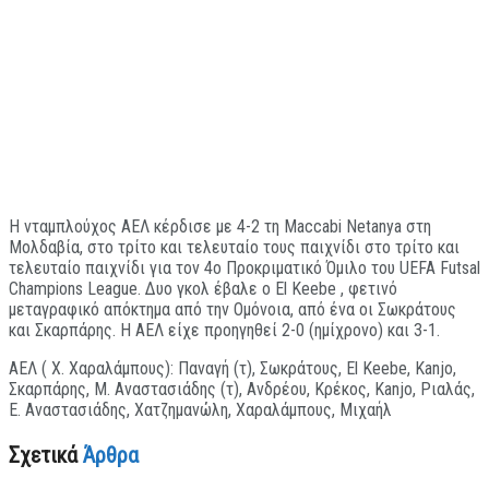
Η νταμπλούχος ΑΕΛ κέρδισε με 4-2 τη Maccabi Netanya στη
Μολδαβία, στο τρίτο και τελευταίο τους παιχνίδι στο τρίτο και
τελευταίο παιχνίδι για τον 4ο Προκριματικό Όμιλο του UEFA Futsal
Champions League. Δυο γκολ έβαλε ο El Keebe , φετινό
μεταγραφικό απόκτημα από την Ομόνοια, από ένα οι Σωκράτους
και Σκαρπάρης. Η ΑΕΛ είχε προηγηθεί 2-0 (ημίχρονο) και 3-1.
ΑΕΛ ( Χ. Χαραλάμπους): Παναγή (τ), Σωκράτους, El Keebe, Kanjo,
Σκαρπάρης, Μ. Αναστασιάδης (τ), Ανδρέου, Κρέκος, Kanjo, Ριαλάς,
Ε. Αναστασιάδης, Χατζημανώλη, Χαραλάμπους, Μιχαήλ
Σχετικά
Άρθρα