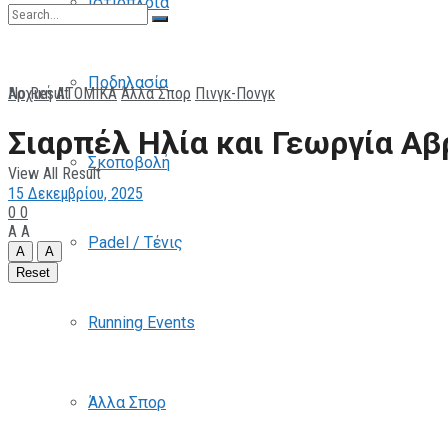
Ιστιοπλοΐα
Ποδηλασία
No Result
Αρχική
ΑΤΟΜΙΚΑ
Άλλα Σπορ
Πινγκ-Πονγκ
Σιαρπέλ Ηλία και Γεωργία Αβ
Σκοποβολή
View All Result
15 Δεκεμβρίου, 2025
0
0
A
A
Padel / Τένις
A
A
Reset
Running Events
Άλλα Σπορ