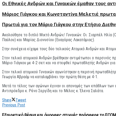
Οι Εθνικές Ανδρών και Γυναικών έμαθαν τους α
Mάριος Γιάγκου και Κωνσταντίνα Μελετιέ πρωτα
Πρωτιά για τον Μάριο Γιάγκου στην Ετήσιο Διεθ
Ακολούθησε το διπλό Μικτό Ανδρών/ Γυναικών. Οι Σιαρπέλ Ηλία (C
Παύλου) και Μαρίας Διονυσίου (Ευαγόρας Λακατάμιας).
Στην συνέχεια είχαμε τους δύο τελικούς Ατομικό Ανδρών και Ατομι
Στον τελικό ατομικού Ανδρών βρέθηκαν αντιμέτωποι ο περσινός πρ
Μάριο Γιάγκου με 4-2 σετ και να στεφθεί πρωταθλητής Ανδρών για
Στον τελικό ατομικού Γυναικών αγωνίστηκαν η περσινή πρωταθλήτρ
Γεωργία Αβραάμ να καταλαμβάνει την πρώτη θέση με 4-1.
Μετά το τέλος των αγώνων έγιναν οι απονομές των επάθλων των 
Αντιπρόεδρο κ. Ρένο Σεργίδη και το Μέλος κ. Έλενα Σαλάτα.
Share
Tweet
Previous Post
Εξαιρετικό θέαμα και όμορφες στιγμές πρόσφερε το ECOM