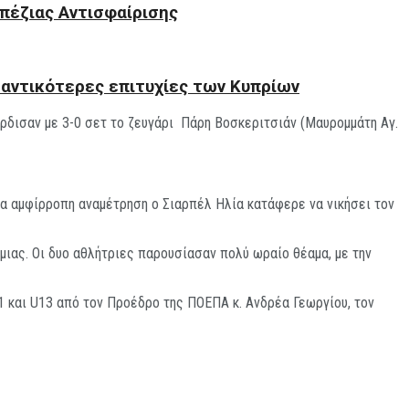
πέζιας Αντισφαίρισης
μαντικότερες επιτυχίες των Κυπρίων
ρδισαν με 3-0 σετ το ζευγάρι Πάρη Βοσκεριτσιάν (Μαυρομμάτη Αγ.
α αμφίρροπη αναμέτρηση ο Σιαρπέλ Ηλία κατάφερε να νικήσει τον
ιας. Οι δυο αθλήτριες παρουσίασαν πολύ ωραίο θέαμα, με την
και U13 από τον Προέδρο της ΠΟΕΠΑ κ. Ανδρέα Γεωργίου, τον