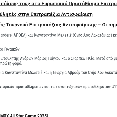
ντιπάλους τους στο Ευρωπαικό Πρωτάθλημα Επιτρα
θλητές στην Επιτραπέζια Αντισφαίριση
νές Τουρνουά Επιτραπέζιας Αντισφαίρισης – Οι ση
anderel ΑΠΟΕΛ) και Κωνσταντίνα Μελετιέ (Ονήσιλος Λακατάμιας) κέ
κό Γυναικών.
ωταθλητής Ανδρών Μάριος Γιάγκου και ο Σιαρπέλ Ηλία. Μετά από μι
 πρώτη φορά.
ια Κωνσταντίνα Μελετιέ και η Γεωργία Αβραάμ του Ονήσιλου Λακατάμ
ατομικών πρωταθλημάτων και των αναπτυξιακών πρωταθλημάτων U11 
MBX All Star Game 2025!