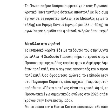
Το Πανεπιστήμιο Κύπρου συμμετείχε στους Ευρωπαϊκ
κρατικό Πανεπιστήμιο έστειλε αποστολή με δύο συμ
έγιναν σε ξεχωριστές πόλεις. Στο Μίσκολτς έγινε τ
+68kg) και Ειρήνη Κοντού (αργυρό μετάλλιο -50kg) 
αγωνίστηκε η ομάδα του φούτσαλ ανδρών όπου τερμ
Μετάλλια στο καράτε!
Το κυπριακό καράτε έδειξε τα δόντια του στην Ουγγ
μετάλλια. Η Θεοδοσία Γιαμούκη πήρε το χρυσό στην κ
Προπονητής της ομάδας καράτε ήταν ο Δημήτρης Δημ
ήταν πολύ καλή, και ο αρχηγός αποστολής και ο προ
πολύ καλή. Όσο άφορα τους αγώνες, το επίπεδο ήταν
στο Παγκόσμιο Καράτε», είπε αρχικά η Γιαμούκη στο
πρόσθεσε: «Πάντα ο στόχος είναι το χρυσό. Αφού, το
Προσωπικά έχω σημαντικούς αγώνες στο 2025 οπότε ε
χρόνου στην Πανεπιστημιάδα».
Με τη σειρά της η Ειρήνη Κοντού επισήμανε: «Ευχαρι