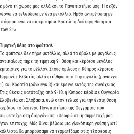
ε μόνο τη χώρας μας αλλά και το Πανεπιστήμιο μας. Η σεζόν
αφέρνω να τελειώσω με ένα μετάλλιο. Ήρθα αντιμέτωπη με
κατάφερα εγώ να επικρατήσω. Κρατώ τη δεύτερη θέση και
των 21».
Τιμητική θέση στο φούτσαλ
Το φούτσαλ δεν πήρε μετάλλιο, αλλά τα έβαλε με μεγάλους
αντίπαλους πήρε τη τιμητική 9
θέση και κέρδισε μεγάλες
η
εμπειρίες για το μέλλον. Στους ομίλους η Κύπρος κέρδισε
Γερμανία, Ελβετία, αλλά ηττήθηκε από Πορτογαλία (ράνκινγκ
1) και Κροατία (ράνκινγκ 3) και έμεινε εκτός της συνέχειας.
Στις θέσεις κατάταξης από 9-18, η Κύπρος κέρδισε Ουγγαρία,
Σλοβενία και Σλοβακία, ενώ στον τελικό για την ένατη θέση
κέρδισε το δεύτερο Πανεπιστήμιο της Ουγγαρίας που
συμμετείχε στη διοργάνωση. «Θεωρώ ότι η συμμετοχή μας
ήταν επιτυχής. Μάς δίνει βέβαια μια γλυκόπικρη γεύση γιατί
κάλλιστα θα μπορούσαμε να τερματίζαμε στις τέσσερεις