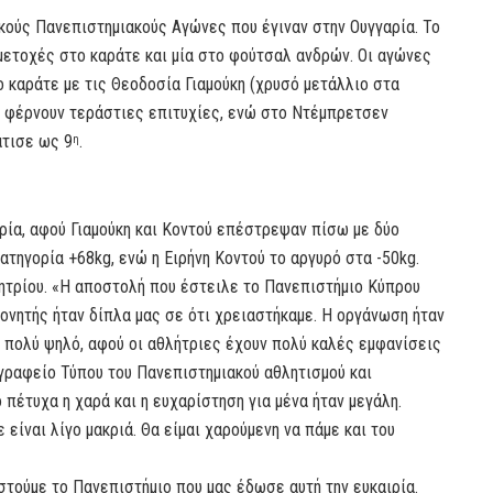
ούς Πανεπιστημιακούς Αγώνες που έγιναν στην Ουγγαρία. Το
μετοχές στο καράτε και μία στο φούτσαλ ανδρών. Οι αγώνες
ο καράτε με τις Θεοδοσία Γιαμούκη (χρυσό μετάλλιο στα
να φέρνουν τεράστιες επιτυχίες, ενώ στο Ντέμπρετσεν
άτισε ως 9
.
η
αρία, αφού Γιαμούκη και Κοντού επέστρεψαν πίσω με δύο
ατηγορία +68kg, ενώ η Ειρήνη Κοντού το αργυρό στα -50kg.
ητρίου. «Η αποστολή που έστειλε το Πανεπιστήμιο Κύπρου
πονητής ήταν δίπλα μας σε ότι χρειαστήκαμε. Η οργάνωση ήταν
 πολύ ψηλό, αφού οι αθλήτριες έχουν πολύ καλές εμφανίσεις
 γραφείο Τύπου του Πανεπιστημιακού αθλητισμού και
 πέτυχα η χαρά και η ευχαρίστηση για μένα ήταν μεγάλη.
ίναι λίγο μακριά. Θα είμαι χαρούμενη να πάμε και του
στούμε το Πανεπιστήμιο που μας έδωσε αυτή την ευκαιρία.