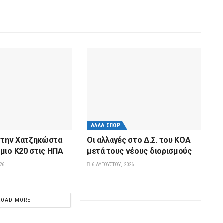
ΆΛΛΑ ΣΠΟΡ
α την Χατζηκώστα
Οι αλλαγές στο Δ.Σ. του ΚΟΑ
μιο Κ20 στις ΗΠΑ
μετά τους νέους διορισμούς
26
6 ΑΥΓΟΎΣΤΟΥ, 2026
LOAD MORE