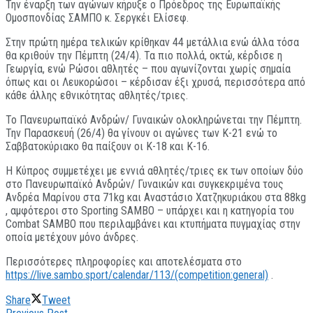
Την έναρξη των αγώνων κήρυξε ο Πρόεδρος της Ευρωπαϊκής
Ομοσπονδίας ΣΑΜΠΟ κ. Σεργκέι Ελίσεφ.
Στην πρώτη ημέρα τελικών κρίθηκαν 44 μετάλλια ενώ άλλα τόσα
θα κριθούν την Πέμπτη (24/4). Τα πιο πολλά, οκτώ, κέρδισε η
Γεωργία, ενώ Ρώσοι αθλητές – που αγωνίζονται χωρίς σημαία
όπως και οι Λευκορώσοι – κέρδισαν έξι χρυσά, περισσότερα από
κάθε άλλης εθνικότητας αθλητές/τριες.
Το Πανευρωπαϊκό Ανδρών/ Γυναικών ολοκληρώνεται την Πέμπτη.
Την Παρασκευή (26/4) θα γίνουν οι αγώνες των Κ-21 ενώ το
Σαββατοκύριακο θα παίξουν οι Κ-18 και Κ-16.
Η Κύπρος συμμετέχει με εννιά αθλητές/τριες εκ των οποίων δύο
στο Πανευρωπαϊκό Ανδρών/ Γυναικών και συγκεκριμένα τους
Ανδρέα Μαρίνου στα 71kg και Αναστάσιο Χατζηκυριάκου στα 88kg
, αμφότεροι στο Sporting SAMBO – υπάρχει και η κατηγορία του
Combat SAMBO που περιλαμβάνει και κτυπήματα πυγμαχίας στην
οποία μετέχουν μόνο άνδρες.
Περισσότερες πληροφορίες και αποτελέσματα στο
https://live.sambo.sport/calendar/113/(competition:general)
.
Share
Tweet