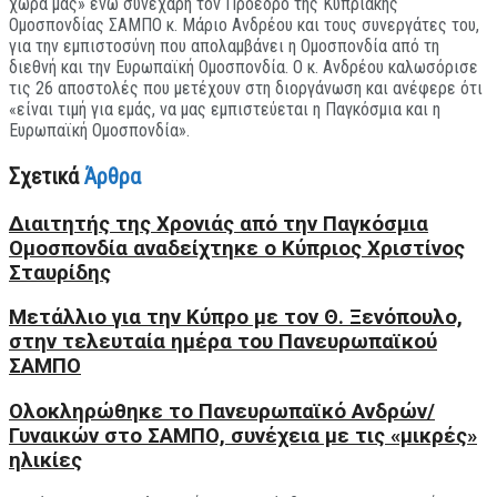
χώρα μας» ενώ συνεχάρη τον Πρόεδρο της Κυπριακής
Ομοσπονδίας ΣΑΜΠΟ κ. Μάριο Ανδρέου και τους συνεργάτες του,
για την εμπιστοσύνη που απολαμβάνει η Ομοσπονδία από τη
διεθνή και την Ευρωπαϊκή Ομοσπονδία. Ο κ. Ανδρέου καλωσόρισε
τις 26 αποστολές που μετέχουν στη διοργάνωση και ανέφερε ότι
«είναι τιμή για εμάς, να μας εμπιστεύεται η Παγκόσμια και η
Ευρωπαϊκή Ομοσπονδία».
Σχετικά
Άρθρα
Διαιτητής της Χρονιάς από την Παγκόσμια
Ομοσπονδία αναδείχτηκε ο Κύπριος Χριστίνος
Σταυρίδης
Μετάλλιο για την Κύπρο με τον Θ. Ξενόπουλο,
στην τελευταία ημέρα του Πανευρωπαϊκού
ΣΑΜΠΟ
Ολοκληρώθηκε το Πανευρωπαϊκό Ανδρών/
Γυναικών στο ΣΑΜΠΟ, συνέχεια με τις «μικρές»
ηλικίες