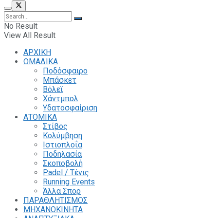
No Result
View All Result
ΑΡΧΙΚΗ
ΟΜΑΔΙΚΑ
Ποδόσφαιρο
Μπάσκετ
Βόλεϊ
Χάντμπολ
Υδατοσφαίριση
ΑΤΟΜΙΚΑ
Στίβος
Κολύμβηση
Ιστιοπλοΐα
Ποδηλασία
Σκοποβολή
Padel / Τένις
Running Events
Άλλα Σπορ
ΠΑΡΑΘΛΗΤΙΣΜΟΣ
ΜΗΧΑΝΟΚΙΝΗΤΑ