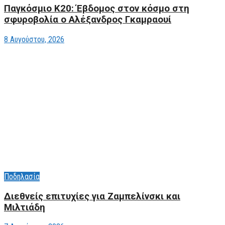
Παγκόσμιο Κ20: Έβδομος στον κόσμο στη
σφυροβολία ο Αλέξανδρος Γκαμραουί
8 Αυγούστου, 2026
Ποδηλασία
Διεθνείς επιτυχίες για Ζαμπελίνσκι και
Μιλτιάδη