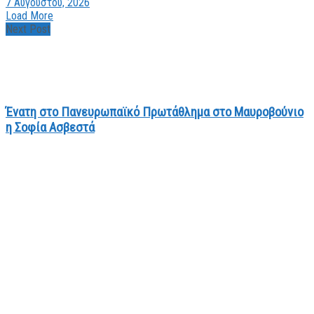
7 Αυγούστου, 2026
Load More
Next Post
Ένατη στο Πανευρωπαϊκό Πρωτάθλημα στο Μαυροβούνιο
η Σοφία Ασβεστά