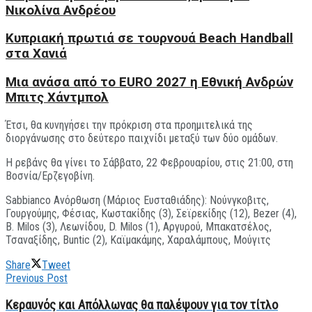
Νικολίνα Ανδρέου
Kυπριακή πρωτιά σε τουρνουά Beach Handball
στα Χανιά
Μια ανάσα από το EURO 2027 η Εθνική Ανδρών
Μπιτς Χάντμπολ
Έτσι, θα κυνηγήσει την πρόκριση στα προημιτελικά της
διοργάνωσης στο δεύτερο παιχνίδι μεταξύ των δύο ομάδων.
Η ρεβάνς θα γίνει το Σάββατο, 22 Φεβρουαρίου, στις 21:00, στη
Βοσνία/Ερζεγοβίνη.
Sabbianco Ανόρθωση (Μάριος Ευσταθιάδης): Nούνγκοβιτς,
Γουργούμης, Φέσιας, Κωστακίδης (3), Σεϊρεκίδης (12), Bezer (4),
B. Milos (3), Λεωνίδου, D. Milos (1), Αργυρού, Μπακατσέλος,
Τσαναξίδης, Βuntic (2), Καϊμακάμης, Χαραλάμπους, Μούγιτς
Share
Tweet
Previous Post
Kεραυνός και Απόλλωνας θα παλέψουν για τον τίτλο