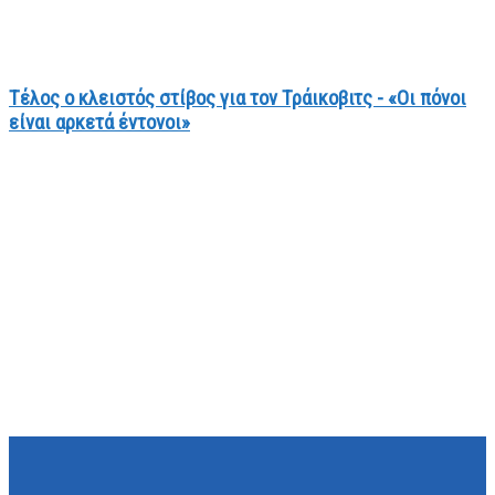
Τέλος ο κλειστός στίβος για τον Τράικοβιτς - «Οι πόνοι
είναι αρκετά έντονοι»