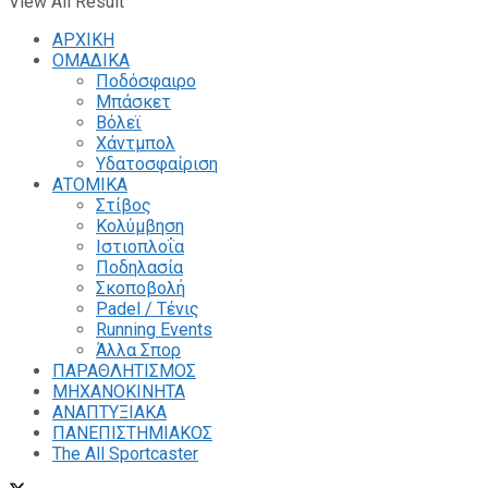
View All Result
ΑΡΧΙΚΗ
ΟΜΑΔΙΚΑ
Ποδόσφαιρο
Μπάσκετ
Βόλεϊ
Χάντμπολ
Υδατοσφαίριση
ΑΤΟΜΙΚΑ
Στίβος
Κολύμβηση
Ιστιοπλοΐα
Ποδηλασία
Σκοποβολή
Padel / Τένις
Running Events
Άλλα Σπορ
ΠΑΡΑΘΛΗΤΙΣΜΟΣ
ΜΗΧΑΝΟΚΙΝΗΤΑ
ΑΝΑΠΤΥΞΙΑΚΑ
ΠΑΝΕΠΙΣΤΗΜΙΑΚΟΣ
The All Sportcaster