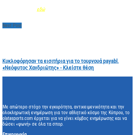
το Mobile App της Τράπεζας Κύπρου. Μάθε περισσότερα και
κατέβασέ το app
εδώ
.
Next Post
Κυκλοφόρησαν τα εισιτήρια για το τουρνουά payabl.
«Νεόφυτος Χανδριώτης» - Κλείστε θέση
Με απώτερο στόχο την εγκυρότητα, αντικειμενικότητα και την
ολοκληρωτική ενημέρωση για τον αθλητικό κόσμο της Κύπρου, το
olatasports.com έρχεται για να γίνει κόμβος ενημέρωσης και να
δώσει «φωνή» σε όλα τα σπορ.
Επικοινωνία