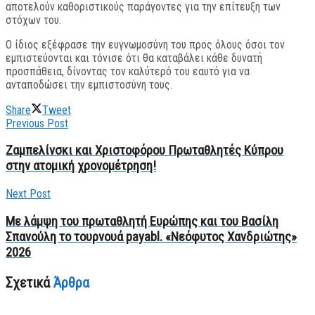
αποτελούν καθοριστικούς παράγοντες για την επίτευξη των
στόχων του.
Ο ίδιος εξέφρασε την ευγνωμοσύνη του προς όλους όσοι τον
εμπιστεύονται και τόνισε ότι θα καταβάλει κάθε δυνατή
προσπάθεια, δίνοντας τον καλύτερό του εαυτό για να
ανταποδώσει την εμπιστοσύνη τους.
Share
Tweet
Previous Post
Ζαμπελίνσκι και Χριστοφόρου Πρωταθλητές Κύπρου
στην ατομική χρονομέτρηση!
Next Post
Με λάμψη του πρωταθλητή Ευρώπης και του Βασίλη
Σπανούλη το τουρνουά payabl. «Νεόφυτος Χανδριώτης»
2026
Σχετικά
Άρθρα