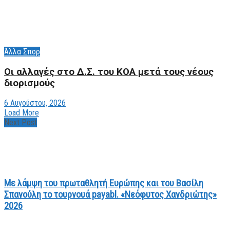
Άλλα Σπορ
Οι αλλαγές στο Δ.Σ. του ΚΟΑ μετά τους νέους
διορισμούς
6 Αυγούστου, 2026
Load More
Next Post
Με λάμψη του πρωταθλητή Ευρώπης και του Βασίλη
Σπανούλη το τουρνουά payabl. «Νεόφυτος Χανδριώτης»
2026