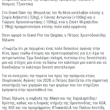
Κύπριος Τζουντόκα
Στο Grand Slam της Μογγολίας την 9η θέση κατέλαβαν επίσης η
Σοφία Ασβεστά (-52kg), ο Γιάννης Αντωνίου (+100kg) και ο
Γιώργος Κρουσανιωτάκης (-100kg), ενώ η Ζανέτ Μιχαηλίδου
(-78kg) πραγματοποίησε επίσης πολύ καλή εμφάνιση.
Όσον αφορά το Grand Prix του Qingdao, ο Πέτρος Χριστοδουλίδης
δήλωσε:
«Γνωρίζω ότι με περιμένει ένας πολύ δύσκολος αγώνας στην
Κίνα, όμως νιώθω έτοιμος και προετοιμασμένος για ό,τι έχω να
αντιμετωπίσω. Έχω δουλέψει σκληρά, πιστεύω στις δυνατότητές
μου και στόχος μου είναι να δώσω τον καλύτερό μου εαυτό και να
διεκδικήσω το καλύτερο δυνατό αποτέλεσμα»
Για να συνεχίσει την πορεία του προς την πρόκριση στους
Ολυμπιακούς Αγώνες του 2028, ο Πέτρος βασίζεται στη σημαντική
υποστήριξη των χορηγών και των φορέων που τον στηρίζουν
έμπρακτα στην προσπάθειά του.
Όπως δήλωσε, η συμβολή της Allwyn και της Χαραλαμπίδης/
Κρίστης, καθώς και η διαρκής στήριξη της Ομοσπονδίας, του ΚΟΑ,
της ΚΟΕ και του προγράμματος #TowardsLA του Παύλου Κοντίδη,