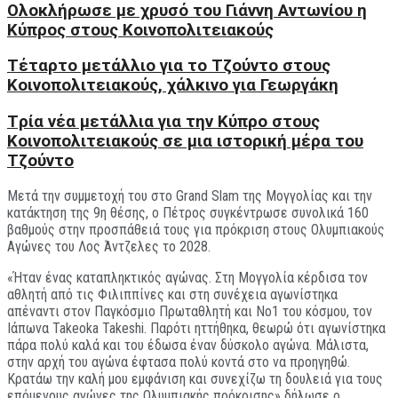
Oλοκλήρωσε με χρυσό του Γιάννη Αντωνίου η
Κύπρος στους Κοινοπολιτειακούς
Τέταρτο μετάλλιο για το Τζούντο στους
Κοινοπολιτειακούς, χάλκινο για Γεωργάκη
Tρία νέα μετάλλια για την Κύπρο στους
Κοινοπολιτειακούς σε μια ιστορική μέρα του
Τζούντο
Μετά την συμμετοχή του στο Grand Slam της Μογγολίας και την
κατάκτηση της 9η θέσης, ο Πέτρος συγκέντρωσε συνολικά 160
βαθμούς στην προσπάθειά τους για πρόκριση στους Ολυμπιακούς
Αγώνες του Λος Άντζελες το 2028.
«Ήταν ένας καταπληκτικός αγώνας. Στη Μογγολία κέρδισα τον
αθλητή από τις Φιλιππίνες και στη συνέχεια αγωνίστηκα
απέναντι στον Παγκόσμιο Πρωταθλητή και Νο1 του κόσμου, τον
Ιάπωνα Takeoka Takeshi. Παρότι ηττήθηκα, θεωρώ ότι αγωνίστηκα
πάρα πολύ καλά και του έδωσα έναν δύσκολο αγώνα. Μάλιστα,
στην αρχή του αγώνα έφτασα πολύ κοντά στο να προηγηθώ.
Κρατάω την καλή μου εμφάνιση και συνεχίζω τη δουλειά για τους
επόμενους αγώνες της Ολυμπιακής πρόκρισης» δήλωσε ο