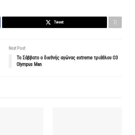
Tweet
Next Post
To Σάββατο ο διεθνής αγώνας extreme τριάθλου O3
Olympus Man