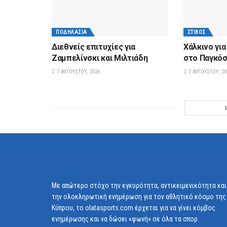
ΠΟΔΗΛΑΣΊΑ
ΣΤΊΒΟΣ
Διεθνείς επιτυχίες για
Xάλκινο γι
Ζαμπελίνσκι και Μιλτιάδη
στο Παγκόσ
7 ΑΥΓΟΎΣΤΟΥ, 2026
7 ΑΥΓΟΎΣΤΟΥ, 20
Με απώτερο στόχο την εγκυρότητα, αντικειμενικότητα και
την ολοκληρωτική ενημέρωση για τον αθλητικό κόσμο της
Κύπρου, το olatasports.com έρχεται για να γίνει κόμβος
ενημέρωσης και να δώσει «φωνή» σε όλα τα σπορ.