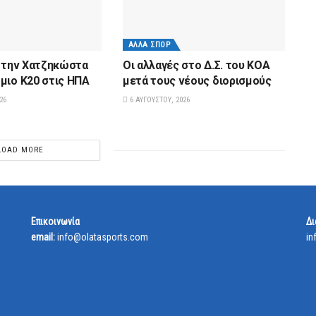
ΆΛΛΑ ΣΠΟΡ
α την Χατζηκώστα
Οι αλλαγές στο Δ.Σ. του ΚΟΑ
μιο Κ20 στις ΗΠΑ
μετά τους νέους διορισμούς
26
6 ΑΥΓΟΎΣΤΟΥ, 2026
LOAD MORE
Επικοινωνία
Δι
email:
info@olatasports.com
in