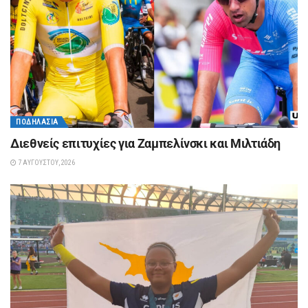
ΠΟΔΗΛΑΣΊΑ
Διεθνείς επιτυχίες για Ζαμπελίνσκι και Μιλτιάδη
7 ΑΥΓΟΎΣΤΟΥ, 2026