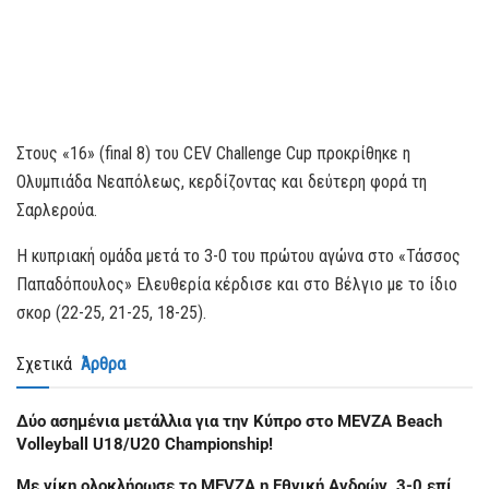
Στους «16» (final 8) του CEV Challenge Cup προκρίθηκε η
Ολυμπιάδα Νεαπόλεως, κερδίζοντας και δεύτερη φορά τη
Σαρλερούα.
Η κυπριακή ομάδα μετά το 3-0 του πρώτου αγώνα στο «Τάσσος
Παπαδόπουλος» Ελευθερία κέρδισε και στο Βέλγιο με το ίδιο
σκορ (22-25, 21-25, 18-25).
Σχετικά
Άρθρα
Δύο ασημένια μετάλλια για την Κύπρο στο MEVZA Beach
Volleyball U18/U20 Championship!
Με νίκη ολοκλήρωσε το MEVZA η Εθνική Ανδρών, 3-0 επί