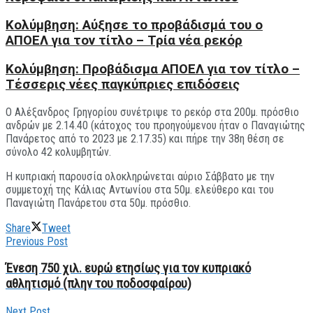
Κολύμβηση: Αύξησε το προβάδισμά του ο
ΑΠΟΕΛ για τον τίτλο – Τρία νέα ρεκόρ
Κολύμβηση: Προβάδισμα ΑΠΟΕΛ για τον τίτλο –
Tέσσερις νέες παγκύπριες επιδόσεις
Ο
Αλέξανδρος Γρηγορίου συνέτριψε το ρεκόρ στα 200μ. πρόσθιο
ανδρών με 2.14.40 (κάτοχος του προηγούμενου ήταν ο Παναγιώτης
Πανάρετος από το 2023 με 2.17.35) και πήρε την 38η θέση σε
σύνολο 42 κολυμβητών.
Η κυπριακή παρουσία ολοκληρώνεται αύριο Σάββατο με την
συμμετοχή της Κάλιας Αντωνίου στα 50μ. ελεύθερο και του
Παναγιώτη Πανάρετου στα 50μ. πρόσθιο.
Share
Tweet
Previous Post
Ένεση 750 χιλ. ευρώ ετησίως για τον κυπριακό
αθλητισμό (πλην του ποδοσφαίρου)
Next Post