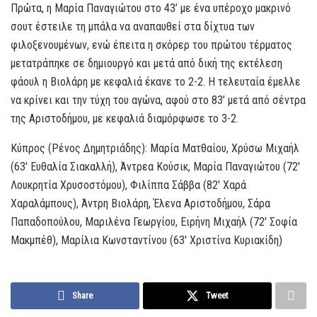
Πρώτα, η Μαρία Παναγιώτου στο 43’ με ένα υπέροχο μακρινό
σουτ έστειλε τη μπάλα να αναπαυθεί στα δίχτυα των
φιλοξενουμένων, ενώ έπειτα η σκόρερ του πρώτου τέρματος
μετατράπηκε σε δημιουργό και μετά από δική της εκτέλεση
φάουλ η Βιολάρη με κεφαλιά έκανε το 2-2. Η τελευταία έμελλε
να κρίνει και την τύχη του αγώνα, αφού στο 83’ μετά από σέντρα
της Αριστοδήμου, με κεφαλιά διαμόρφωσε το 3-2.
Κύπρος (Ρένος Δημητριάδης): Μαρία Ματθαίου, Χρύσω Μιχαήλ
(63′ Ευθαλία Σιακαλλή), Άντρεα Κούσικ, Μαρία Παναγιώτου (72′
Λουκρητία Χρυσοστόμου), Φιλίππα Σάββα (82′ Χαρά
Χαραλάμπους), Άντρη Βιολάρη, Έλενα Αριστοδήμου, Σάρα
Παπαδοπούλου, Μαριλένα Γεωργίου, Ειρήνη Μιχαήλ (72′ Σοφία
Μακμπέθ), Μαρίλια Κωνσταντίνου (63′ Χριστίνα Κυριακίδη)
Share
Tweet