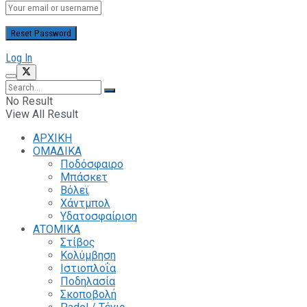
Log In
No Result
View All Result
ΑΡΧΙΚΗ
ΟΜΑΔΙΚΑ
Ποδόσφαιρο
Μπάσκετ
Βόλεϊ
Χάντμπολ
Υδατοσφαίριση
ΑΤΟΜΙΚΑ
Στίβος
Κολύμβηση
Ιστιοπλοΐα
Ποδηλασία
Σκοποβολή