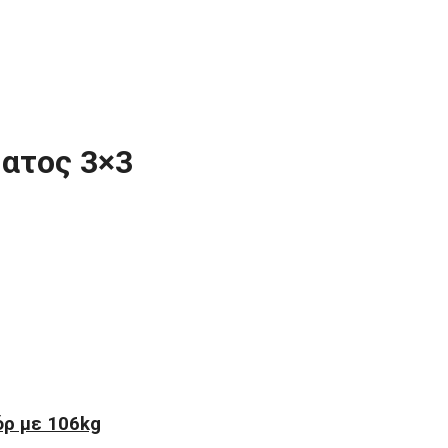
ματος 3×3
την Αγγλία είναι η αποστολή της Εθνικής Τροχοκαθίσματος 3×3, ενόψ
ντιπροσωπευτικό μας συγκρότημα να αντιμετωπίζει τις Αγγλία, Bόρει
όρ με 106kg