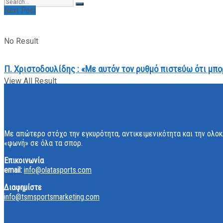
Next Post
No Result
Π. Χριστοδουλίδης : «Με αυτόν τον ρυθμό πιστεύω ότι μπ
View All Result
Με απώτερο στόχο την εγκυρότητα, αντικειμενικότητα και την ολοκ
«φωνή» σε όλα τα σπορ.
Επικοινωνία
email:
info@olatasports.com
Διαφημίστε
info@tsmsportsmarketing.com