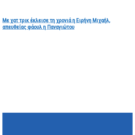
Mε χατ τρικ έκλεισε τη χρονιά η Ειρήνη Μιχαήλ,
απευθείας φάουλ η Παναγιώτου