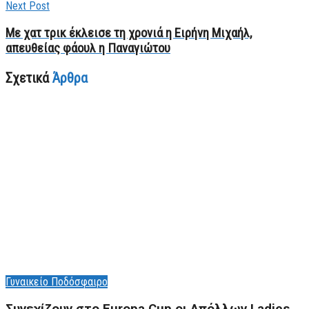
Next Post
Mε χατ τρικ έκλεισε τη χρονιά η Ειρήνη Μιχαήλ,
απευθείας φάουλ η Παναγιώτου
Σχετικά
Άρθρα
Γυναικείο Ποδόσφαιρο
Συνεχίζουν στο Europa Cup οι Aπόλλων Ladies,