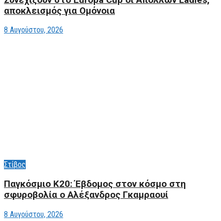
αποκλεισμός για Ομόνοια
8 Αυγούστου, 2026
Στίβος
Παγκόσμιο Κ20: Έβδομος στον κόσμο στη
σφυροβολία ο Αλέξανδρος Γκαμραουί
8 Αυγούστου, 2026