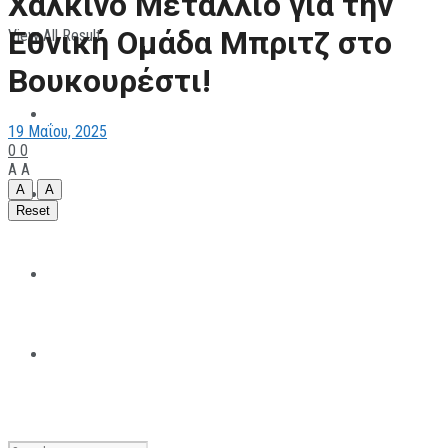
Χάλκινο Μετάλλιο για την
Εθνική Ομάδα Μπριτζ στο
View All Result
ΠΑΡΑΘΛΗΤΙΣΜΟΣ
Βουκουρέστι!
ΜΗΧΑΝΟΚΙΝΗΤΑ
19 Μαΐου, 2025
0
0
A
A
A
A
ΑΝΑΠΤΥΞΙΑΚΑ
Reset
ΠΑΝΕΠΙΣΤΗΜΙΑΚΟΣ
The All Sportcaster