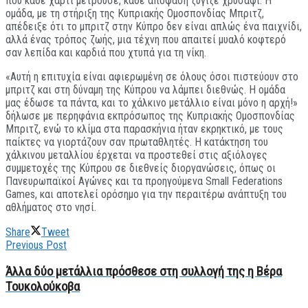
που κάθε χαρτί μετρούσε, κάθε απόφαση ζύγιζε χρυσάφι. Η
ομάδα, με τη στήριξη της Κυπριακής Ομοσπονδίας Μπριτζ,
απέδειξε ότι το μπριτζ στην Κύπρο δεν είναι απλώς ένα παιχνίδι,
αλλά ένας τρόπος ζωής, μια τέχνη που απαιτεί μυαλό κοφτερό
σαν λεπίδα και καρδιά που χτυπά για τη νίκη.
«Αυτή η επιτυχία είναι αφιερωμένη σε όλους όσοι πιστεύουν στο
μπριτζ και στη δύναμη της Κύπρου να λάμπει διεθνώς. Η ομάδα
μας έδωσε τα πάντα, και το χάλκινο μετάλλιο είναι μόνο η αρχή!»
δήλωσε με περηφάνια εκπρόσωπος της Κυπριακής Ομοσπονδίας
Μπριτζ, ενώ το κλίμα στα παρασκήνια ήταν εκρηκτικό, με τους
παίκτες να γιορτάζουν σαν πρωταθλητές. Η κατάκτηση του
χάλκινου μεταλλίου έρχεται να προστεθεί στις αξιόλογες
συμμετοχές της Κύπρου σε διεθνείς διοργανώσεις, όπως οι
Πανευρωπαϊκοί Αγώνες και τα προηγούμενα Small Federations
Games, και αποτελεί ορόσημο για την περαιτέρω ανάπτυξη του
αθλήματος στο νησί.
Share
Tweet
Previous Post
Άλλα δύο μετάλλια πρόσθεσε στη συλλογή της η Βέρα
Τουκολούκοβα