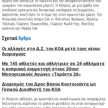
αγώνα που ανέδειξε το ταλέντο και την αποφασιστικότητα των
«μικρών» του ευρωπαϊκού μπριτζ. Η Κύπρος, με μια ομάδα που
συνδύασε εμπειρία και δυναμισμό, κατάφερε να ξεχωρίσει,
αφήνοντας ανεξίτηλο το στίγμα της στον αγωνιστικό χάρτη. Την
Κυπριακή αποστολή απάρτιζαν οι Φίλιππος Φράγκος, Φρόσω
Τηλλυρή, Γιώργος Γεωργιάδης, Γιώργος Κωλέττης, Βασίλης
Ιωάννου και Huaiyu Fan.
Σχετικά
Άρθρα
Οι αλλαγές στο Δ.Σ. του ΚΟΑ μετά τους νέους
διορισμούς
Με 145 αθλητές και αθλήτριες σε 24 αθλήματα
η κυπριακή συμμετοχή στους 20ους
Μεσογειακούς Αγώνες «Ταράντο 26»
Διορισμός του Δρος Βάσου Κουτσιούντα ως
Γενικού Διευθυντή του KOA
Οι Κύπριοι αθλητές, με κρυστάλλινη συγκέντρωση και απαράμιλλη
δεξιοτεχνία, κέρδισαν το χάλκινο μετάλλιο σε έναν ανταγωνισμό