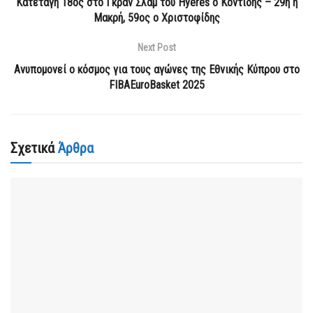
Kατετάγη 18ος στο Γκραν Σλαμ του Hyeres o Koντίδης – 29η η
Μακρή, 59ος ο Χριστοφίδης
Next Post
Ανυπομονεί ο κόσμος για τους αγώνες της Εθνικής Κύπρου στο
FIBAEuroBasket 2025
Σχετικά
Άρθρα