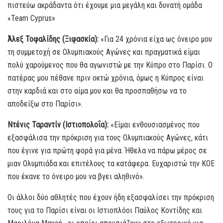
πιστεύω ακράδαντα ότι έχουμε μια μεγάλη και δυνατή ομάδα
«Team Cyprus»
Άλεξ Τοφαλίδης (Ξιφασκία):
«Για 24 χρόνια είχα ως όνειρο μου
τη συμμετοχή σε Ολυμπιακούς Αγώνες και πραγματικά είμαι
πολύ χαρούμενος που θα αγωνιστώ με την Κύπρο στο Παρίσι. Ο
πατέρας μου πέθανε πριν οκτώ χρόνια, όμως η Κύπρος είναι
στην καρδιά και στο αίμα μου και θα προσπαθήσω να το
αποδείξω στο Παρίσι».
Ντένις Ταραντίν (Ιστιοπολοΐα):
«Είμαι ενθουσιασμένος που
εξασφάλισα την πρόκριση για τους Ολυμπιακούς Αγώνες, κάτι
που έγινε για πρώτη φορά για μένα. Ήθελα να πάρω μέρος σε
μιαν Ολυμπιάδα και επιτέλους τα κατάφερα. Ευχαριστώ την ΚΟΕ
που έκανε το όνειρο μου να βγει αληθινό».
Οι άλλοι δύο αθλητές που έχουν ήδη εξασφαλίσει την πρόκριση
τους για το Παρίσι είναι οι Ιστιοπλόοι Παύλος Κοντίδης και