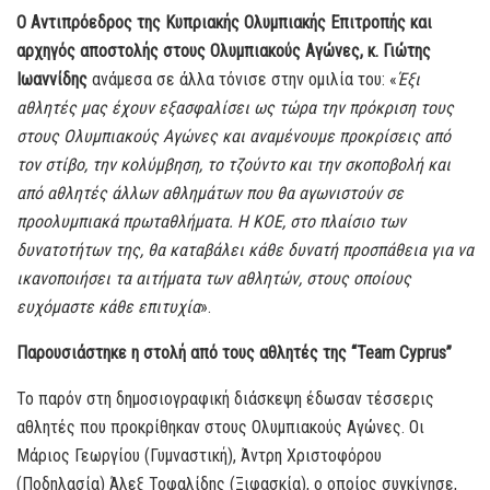
Ο Αντιπρόεδρος της Κυπριακής Ολυμπιακής Επιτροπής και
αρχηγός αποστολής στους Ολυμπιακούς Αγώνες, κ. Γιώτης
Ιωαννίδης
ανάμεσα σε άλλα τόνισε στην ομιλία του: «
Έξι
αθλητές μας έχουν εξασφαλίσει ως τώρα την πρόκριση τους
στους Ολυμπιακούς Αγώνες και αναμένουμε προκρίσεις από
τον στίβο, την κολύμβηση, το τζούντο και την σκοποβολή και
από αθλητές άλλων αθλημάτων που θα αγωνιστούν σε
προολυμπιακά πρωταθλήματα. Η ΚΟΕ, στο πλαίσιο των
δυνατοτήτων της, θα καταβάλει κάθε δυνατή προσπάθεια για να
ικανοποιήσει τα αιτήματα των αθλητών, στους οποίους
ευχόμαστε κάθε επιτυχία
».
Παρουσιάστηκε η στολή από τους αθλητές της “Team Cyprus”
Το παρόν στη δημοσιογραφική διάσκεψη έδωσαν τέσσερις
αθλητές που προκρίθηκαν στους Ολυμπιακούς Αγώνες. Οι
Μάριος Γεωργίου (Γυμναστική), Άντρη Χριστοφόρου
(Ποδηλασία) Άλεξ Τοφαλίδης (Ξιφασκία), ο οποίος συγκίνησε,