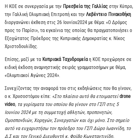
Η ΚΟΕ σε συνεργασία με την
Πρεσβεία της Γαλλίας
στην Κύπρο,
την Γαλλική Ολυμπιακή Επιτροπή και την
Λεβέντειο Πινακοθήκη
διοργανώνει έκθεση στις 26 Ιουνίου2024 με θέμα: «Ο Δρόμος
προς το Παρίσι», τα εγκαίνια της οποίας θα πραγματοποιήσει ο
Εξοχώτατος Πρόεδρος της Κυπριακής Δημοκρατίας κ. Νίκος
Χριστοδουλίδης.
Επίσης, μαζί με τα
Κυπριακά Ταχυδρομεία
η ΚΟΕ προχώρησε σε
ειδική έκδοση αναμνηστικής σειράς γραμματοσήμων με θέμα,
«Ολυμπιακοί Αγώνες 2024».
Συνεχίζοντας την αναφορά του στις εκδηλώσεις που θα γίνουν,
ο κ. Χρυσοστόμου είπε:
«Στο πλαίσιο αυτό θα ετοιμαστεί
drone
video
, τα γυρίσματα του οποίου θα γίνουν στο ΓΣΠ στις 5
Ιουνίου 2024 με τη συμμετοχή αθλητών, προπονητών,
Ομοσπονδιών, Χορηγών, Συνεργατών και όχι μόνο. Στο σημείο
αυτό να ευχαριστήσω τον πρόεδρο του ΓΣΠ Δώρο Ιωαννίδη, το
Δ.Σ και τον Γενικό Διευθυντή κ. Φοίβο Κωνσταντινίδη.