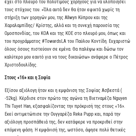
έχει στο πλευρό του πολύτιμους χορηγούς για να υλοποιήσει
τους στόχους του. «Όλα αυτά δεν θα ήταν εφικτά χωρίς τη
στήριξη των χορηγών μου, της Allwyn Κύπρου και της
Χαραλαμπίδης/ Κρίστης, αλλά και τη συνεχή παρουσία της
Ομοσπονδίας, του ΚΟΑ και της ΚΟΕ στο πλευρό μου, όπως και
του προγράμματος #TowardsLA του Παύλου Κοντίδη. Ευχαριστώ
όλους όσους πιστεύουν σε εμένα. Θα παλέψω και δώσω τον
καλύτερο μου εαυτό για να τους δικαιώσω» ανάφερε ο Πέτρος
Χριστοδουλίδης.
Στους «16» και η Σοφία
Εξίσου αξιόλογη ήταν και η εμφάνιση της Σοφίας Ασβεστά (
-52kg). Κέρδισε στον πρώτο της αγώνα τη Βιετναμέζα Nguyen
Thi Tuyet Han, εξασφαλίζοντας την πρόκρισή της στους «16».
Εκεί αντιμετώπισε την Ουγγαρέζα Reka Pupp και, παρά την
αξιόλογη προσπάθειά της, δεν κατάφερε να προκριθεί στην
επόμενη φάση. Η εμφάνισή της, ωστόσο, άφησε πολύ θετικές