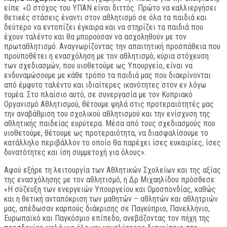
είπε: «Ο στόχος του ΥΠΑΝ είναι διττός: Πρώτο να καλλιεργήσει
θετικές στάσεις έναντι στον αθλητισμό σε όλα τα παιδιά και
δεύτερο να εντοπίζει έγκαιρα και να στηρίζει τα παιδιά που
έχουν ταλέντο και θα μπορούσαν να ασχοληθούν με τον
πρωταθλητισμό. Αναγνωρίζοντας την απαιτητική προσπάθεια που
προϋποθέτει η ενασχόληση με τον αθλητισμό, κύρια στόχευση
των σχεδιασμών, που υιοθετούμε ως Υπουργείο, είναι να
ενδυναμώσουμε με κάθε τρόπο τα παιδιά μας που διακρίνονται
από έμφυτο ταλέντο και ιδιαίτερες ικανότητες στον εν λόγω
τομέα. Στο πλαίσιο αυτό, σε συνεργασία με τον Κυπριακό
Οργανισμό Αθλητισμού, θέτουμε ψηλά στις προτεραιότητές μας
την αναβάθμιση του σχολικού αθλητισμού και την ενίσχυση της
αθλητικής παιδείας ευρύτερα. Μέσα από τους σχεδιασμούς που
υιοθετούμε, θέτουμε ως προτεραιότητα, να διασφαλίσουμε το
κατάλληλο περιβάλλον το οποίο θα παρέχει ίσες ευκαιρίες, ίσες
δυνατότητες και ίση συμμετοχή για όλους».
Αφού εξήρε τη λειτουργία των Αθλητικών Σχολείων και της αξίας
της ενασχόλησης με τον αθλητισμό, η Δρ Μιχαηλίδου πρόσθεσε:
«Η σύζευξη των ενεργειών Υπουργείου και Ομοσπονδίας, καθώς
και η θετική ανταπόκριση των μαθητών – αθλητών και αθλητριών
μας, απέδωσαν καρπούς διάκρισης σε Παγκύπριο, Πανελλήνιο,
Ευρωπαϊκό και Παγκόσμιο επίπεδο, ανεβάζοντας τον πήχη της