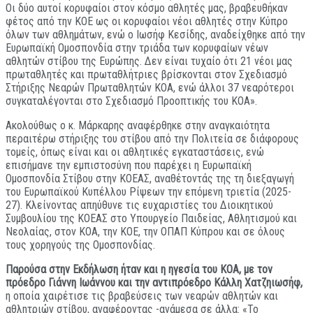
Οι δύο αυτοί κορυφαίοι στον κόσμο αθλητές μας, βραβευθήκαν
φέτος από την ΚΟΕ ως οι κορυφαίοι νέοι αθλητές στην Κύπρο
όλων των αθλημάτων, ενώ ο Ιωσήφ Κεσίδης, αναδείχθηκε από την
Ευρωπαϊκή Ομοσπονδία στην τριάδα των κορυφαίων νέων
αθλητών στίβου της Ευρώπης. Δεν είναι τυχαίο ότι 21 νέοι μας
πρωταθλητές και πρωταθλήτριες βρίσκονται στον Σχεδιασμό
Στήριξης Νεαρών Πρωταθλητών ΚΟΑ, ενώ άλλοι 37 νεαρότεροι
συγκαταλέγονται στο Σχεδιασμό Προοπτικής του ΚΟΑ».
Ακολούθως ο κ. Μάρκαρης αναφέρθηκε στην αναγκαιότητα
περαιτέρω στήριξης του στίβου από την Πολιτεία σε διάφορους
τομείς, όπως είναι και οι αθλητικές εγκαταστάσεις, ενώ
επισήμανε την εμπιστοσύνη που παρέχει η Ευρωπαϊκή
Ομοσπονδία Στίβου στην ΚΟΕΑΣ, αναθέτοντάς της τη διεξαγωγή
του Ευρωπαϊκού Κυπέλλου Ρίψεων την επόμενη τριετία (2025-
27). Κλείνοντας απηύθυνε τις ευχαριστίες του Διοικητικού
Συμβουλίου της ΚΟΕΑΣ στο Υπουργείο Παιδείας, Αθλητισμού και
Νεολαίας, στον ΚΟΑ, την ΚΟΕ, την ΟΠΑΠ Κύπρου και σε όλους
τους χορηγούς της Ομοσπονδίας.
Παρούσα στην Εκδήλωση ήταν και η ηγεσία του ΚΟΑ, με τον
πρόεδρο Γιάννη Ιωάννου και την αντιπρόεδρο Κάλλη Χατζηιωσήφ,
η οποία χαιρέτισε τις βραβεύσεις των νεαρών αθλητών και
αθλητριών στίβου, αναφέροντας -ανάμεσα σε άλλα: «Το