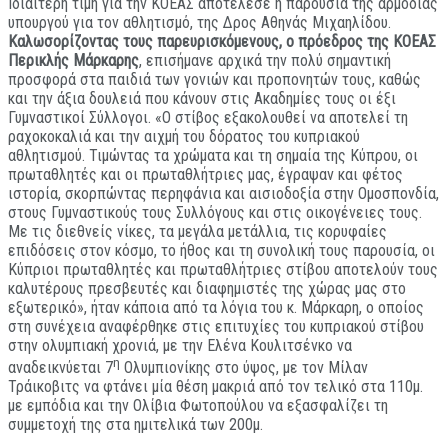
Ιδιαίτερη τιμή για την ΚΟΕΑΣ αποτέλεσε η παρουσία της αρμόδιας
υπουργού για τον αθλητισμό, της Δρος Αθηνάς Μιχαηλίδου.
Καλωσορίζοντας τους παρευρισκόμενους, ο πρόεδρος της ΚΟΕΑΣ
Περικλής Μάρκαρης
, επισήμανε αρχικά την πολύ σημαντική
προσφορά στα παιδιά των γονιών και προπονητών τους, καθώς
και την άξια δουλειά που κάνουν στις Ακαδημίες τους οι έξι
Γυμναστικοί Σύλλογοι. «Ο στίβος εξακολουθεί να αποτελεί τη
ραχοκοκαλιά και την αιχμή του δόρατος του κυπριακού
αθλητισμού. Τιμώντας τα χρώματα και τη σημαία της Κύπρου, οι
πρωταθλητές και οι πρωταθλήτριες μας, έγραψαν και φέτος
ιστορία, σκορπώντας περηφάνια και αισιοδοξία στην Ομοσπονδία,
στους Γυμναστικούς τους Συλλόγους και στις οικογένειες τους.
Με τις διεθνείς νίκες, τα μεγάλα μετάλλια, τις κορυφαίες
επιδόσεις στον κόσμο, το ήθος και τη συνολική τους παρουσία, οι
Κύπριοι πρωταθλητές και πρωταθλήτριες στίβου αποτελούν τους
καλυτέρους πρεσβευτές και διαφημιστές της χώρας μας στο
εξωτερικό», ήταν κάποια από τα λόγια του κ. Μάρκαρη, ο οποίος
στη συνέχεια αναφέρθηκε στις επιτυχίες του κυπριακού στίβου
στην ολυμπιακή χρονιά, με την Ελένα Κουλιτσένκο να
η
αναδεικνύεται 7
Ολυμπιονίκης στο ύψος, με τον Μίλαν
Τράικοβιτς να φτάνει μία θέση μακριά από τον τελικό στα 110μ.
με εμπόδια και την Ολίβια Φωτοπούλου να εξασφαλίζει τη
συμμετοχή της στα ημιτελικά των 200μ.