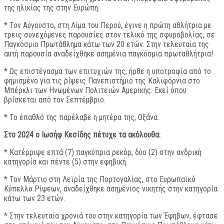
της ηλικίας της στην Ευρώπη.
* Τον Αύγουστο, στη Λίμα του Περού, έγινε η πρώτη αθλήτρια με
τρεις συνεχόμενες παρουσίες στον τελικό της σφυροβολίας, σε
Παγκόσμιο Πρωτάθλημα κάτω των 20 ετών. Στην τελευταία της
αυτή παρουσία αναδείχθηκε ασημένια παγκόσμια πρωταθλήτρια!
* Ως επιστέγασμα των επιτυχιών της, ήρθε η υποτροφία από το
φημισμένο για τις ρίψεις Πανεπιστήμιο της Καλιφόρνια στο
Μπέρκλι των Ηνωμένων Πολιτειών Αμερικής. Εκεί όπου
βρίσκεται από τον Σεπτέμβριο.
* Το έπαθλό της παρέλαβε η μητέρα της, Οξάνα.
Στο 2024 ο Ιωσήφ Κεσίδης πέτυχε τα ακόλουθα:
* Κατέρριψε επτά (7) παγκύπρια ρεκόρ, δύο (2) στην ανδρική
κατηγορία και πέντε (5) στην εφηβική.
* Τον Μάρτιο στη Λεϊρία της Πορτογαλίας, στο Ευρωπαϊκό
Κύπελλο Ρίψεων, αναδείχθηκε ασημένιος νικητής στην κατηγορία
κάτω των 23 ετών.
* Στην τελευταία χρονιά του στην κατηγορία των Έφηβων, έφτασε