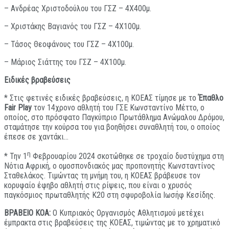
– Ανδρέας Χριστοδούλου του ΓΣΖ – 4Χ400μ.
– Χριστάκης Βαγιανός του ΓΣΖ – 4Χ100μ.
– Τάσος Θεοφάνους του ΓΣΖ – 4Χ100μ.
– Μάριος Σιάττης του ΓΣΖ – 4Χ100μ.
Ειδικές βραβεύσεις
* Στις φετινές ειδικές βραβεύσεις, η ΚΟΕΑΣ τίμησε με το
Έπαθλο
Fair
Play
τον 14χρονο αθλητή του ΓΣΕ Κωνσταντίνο Μέττο, ο
οποίος, στο πρόσφατο Παγκύπριο Πρωτάθλημα Ανώμαλου Δρόμου,
σταμάτησε την κούρσα του για βοηθήσει συναθλητή του, ο οποίος
έπεσε σε χαντάκι…
η
* Την 1
Φεβρουαρίου 2024 σκοτώθηκε σε τροχαίο δυστύχημα στη
Νότια Αφρική, ο ομοσπονδιακός μας προπονητής Κωνσταντίνος
Σταθελάκος. Τιμώντας τη μνήμη του, η ΚΟΕΑΣ βράβευσε τον
κορυφαίο έφηβο αθλητή στις ρίψεις, που είναι ο χρυσός
παγκόσμιος πρωταθλητής Κ20 στη σφυροβολία Ιωσήφ Κεσίδης.
ΒΡΑΒΕΙΟ ΚΟΑ:
Ο Κυπριακός Οργανισμός Αθλητισμού μετέχει
έμπρακτα στις βραβεύσεις της ΚΟΕΑΣ, τιμώντας με το χρηματικό