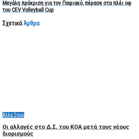
Μεγάλη πρόκριση για τον Παφιακό, πέρασε στα πλέι οφ
του CEV Volleyball Cup
Σχετικά
Άρθρα
Άλλα Σπορ
Οι αλλαγές στο Δ.Σ. του ΚΟΑ μετά τους νέους
διορισμούς