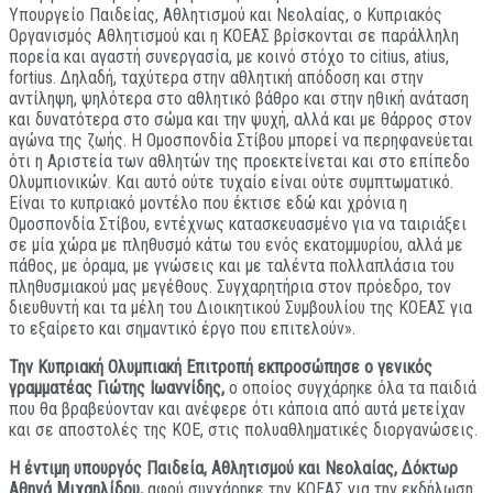
Υπουργείο Παιδείας, Αθλητισμού και Νεολαίας, ο Κυπριακός
Οργανισμός Αθλητισμού και η ΚΟΕΑΣ βρίσκονται σε παράλληλη
πορεία και αγαστή συνεργασία, με κοινό στόχο το citius, atius,
fortius. Δηλαδή, ταχύτερα στην αθλητική απόδοση και στην
αντίληψη, ψηλότερα στο αθλητικό βάθρο και στην ηθική ανάταση
και δυνατότερα στο σώμα και την ψυχή, αλλά και με θάρρος στον
αγώνα της ζωής. Η Ομοσπονδία Στίβου μπορεί να περηφανεύεται
ότι η Αριστεία των αθλητών της προεκτείνεται και στο επίπεδο
Ολυμπιονικών. Και αυτό ούτε τυχαίο είναι ούτε συμπτωματικό.
Είναι το κυπριακό μοντέλο που έκτισε εδώ και χρόνια η
Ομοσπονδία Στίβου, εντέχνως κατασκευασμένο για να ταιριάξει
σε μία χώρα με πληθυσμό κάτω του ενός εκατομμυρίου, αλλά με
πάθος, με όραμα, με γνώσεις και με ταλέντα πολλαπλάσια του
πληθυσμιακού μας μεγέθους. Συγχαρητήρια στον πρόεδρο, τον
διευθυντή και τα μέλη του Διοικητικού Συμβουλίου της ΚΟΕΑΣ για
το εξαίρετο και σημαντικό έργο που επιτελούν».
Την Κυπριακή Ολυμπιακή Επιτροπή εκπροσώπησε ο γενικός
γραμματέας Γιώτης Ιωαννίδης,
ο οποίος συγχάρηκε όλα τα παιδιά
που θα βραβεύονταν και ανέφερε ότι κάποια από αυτά μετείχαν
και σε αποστολές της ΚΟΕ, στις πολυαθληματικές διοργανώσεις.
Η έντιμη υπουργός Παιδεία, Αθλητισμού και Νεολαίας, Δόκτωρ
Αθηνά Μιχαηλίδου,
αφού συγχάρηκε την ΚΟΕΑΣ για την εκδήλωση,