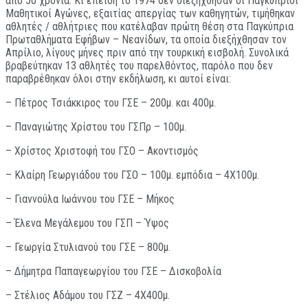
από 50 χρόνια. Κι επειδή το 1974 δεν διεξήχθησαν οι Παγκύπριοι
Μαθητικοί Αγώνες, εξαιτίας απεργίας των καθηγητών, τιμήθηκαν
αθλητές / αθλήτριες που κατέλαβαν πρώτη θέση στα Παγκύπρια
Πρωταθλήματα Εφήβων – Νεανίδων, τα οποία διεξήχθησαν τον
Απρίλιο, λίγους μήνες πριν από την τουρκική εισβολή. Συνολικά
βραβεύτηκαν 13 αθλητές του παρελθόντος, παρόλο που δεν
παραβρέθηκαν όλοι στην εκδήλωση, κι αυτοί είναι:
– Πέτρος Τσιάκκιρος του ΓΣΕ – 200μ. και 400μ.
– Παναγιώτης Χρίστου του ΓΣΠρ – 100μ.
– Χρίστος Χριστοφή του ΓΣΟ – Ακοντισμός
– Κλαίρη Γεωργιάδου του ΓΣΟ – 100μ. εμπόδια – 4Χ100μ.
– Γιαννούλα Ιωάννου του ΓΣΕ – Μήκος
– Έλενα Μεγάλεμου του ΓΣΠ – Ύψος
– Γεωργία Στυλιανού του ΓΣΕ – 800μ.
– Δήμητρα Παπαγεωργίου του ΓΣΕ – Δισκοβολία
– Στέλιος Αδάμου του ΓΣΖ – 4Χ400μ.