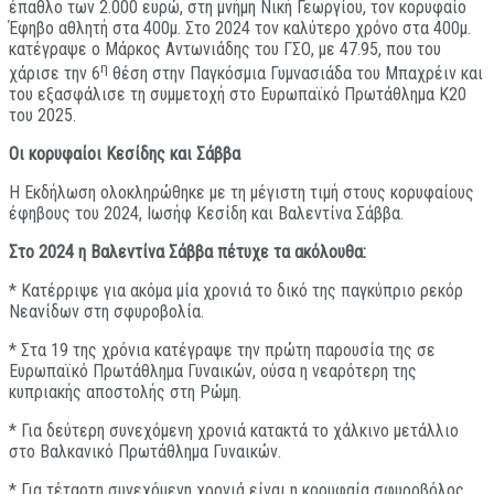
έπαθλο των 2.000 ευρώ, στη μνήμη Νική Γεωργίου, τον κορυφαίο
Έφηβο αθλητή στα 400μ. Στο 2024 τον καλύτερο χρόνο στα 400μ.
κατέγραψε ο Μάρκος Αντωνιάδης του ΓΣΟ, με 47.95, που του
η
χάρισε την 6
θέση στην Παγκόσμια Γυμνασιάδα του Μπαχρέιν και
του εξασφάλισε τη συμμετοχή στο Ευρωπαϊκό Πρωτάθλημα Κ20
του 2025.
Οι κορυφαίοι Κεσίδης και Σάββα
Η Εκδήλωση ολοκληρώθηκε με τη μέγιστη τιμή στους κορυφαίους
έφηβους του 2024, Ιωσήφ Κεσίδη και Βαλεντίνα Σάββα.
Στο 2024 η Βαλεντίνα Σάββα πέτυχε τα ακόλουθα:
* Κατέρριψε για ακόμα μία χρονιά το δικό της παγκύπριο ρεκόρ
Νεανίδων στη σφυροβολία.
* Στα 19 της χρόνια κατέγραψε την πρώτη παρουσία της σε
Ευρωπαϊκό Πρωτάθλημα Γυναικών, ούσα η νεαρότερη της
κυπριακής αποστολής στη Ρώμη.
* Για δεύτερη συνεχόμενη χρονιά κατακτά το χάλκινο μετάλλιο
στο Βαλκανικό Πρωτάθλημα Γυναικών.
* Για τέταρτη συνεχόμενη χρονιά είναι η κορυφαία σφυροβόλος