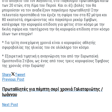
στο απόγειό του τον Αύγουστο, στο Παγκόσμιο Πρωτάθλημα κάτω
των 20 ετών, στη Λίμα του Περού. Και οι έξι βολές του θα
μπορούσαν να τον αναδείξουν παγκόσμιο πρωταθλητή! Στην
τελευταία προσπάθειά του έριξε τη σφύρα του στα 82 μέτρα και
80 εκατοστά, σημειώνοντας νέο παγκύπριο ρεκόρ Εφήβων,
κατέγραψε την κορυφαία επίδοση για φέτος στον κόσμο με την
6κιλη σφύρα και ταυτόχρονα την 6η κορυφαία επίδοση στον κόσμο
όλων των εποχών!
* Για τρίτη συνεχόμενη χρονιά είναι ο κορυφαίος αθλητής
σφυροβολίας της ηλικίας του σε ολόκληρο τον κόσμο.
* Εξαιρετικά τιμητική η αναγνώριση του από την Ευρωπαϊκή
Ομοσπονδία Στίβου, ως ένας από τους τρεις κορυφαίους Έφηβους
της χρονιάς στην Ευρώπη!
Share
Tweet
Previous Post
Πρωταθλητές για πέμπτη σερί χρονιά Γαλαταριώτης /
Ιωάννου
Next Post