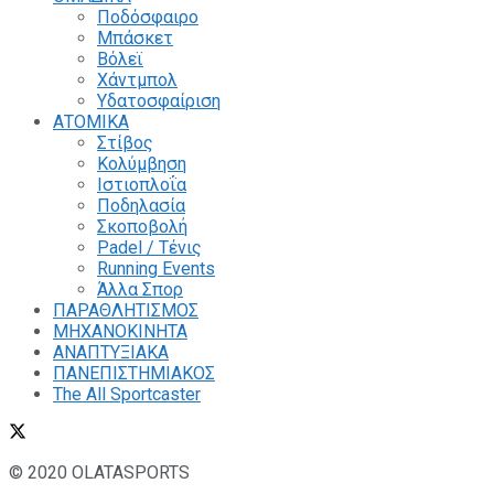
Ποδόσφαιρο
Μπάσκετ
Βόλεϊ
Χάντμπολ
Υδατοσφαίριση
ΑΤΟΜΙΚΑ
Στίβος
Κολύμβηση
Ιστιοπλοΐα
Ποδηλασία
Σκοποβολή
Padel / Τένις
Running Events
Άλλα Σπορ
ΠΑΡΑΘΛΗΤΙΣΜΟΣ
ΜΗΧΑΝΟΚΙΝΗΤΑ
ΑΝΑΠΤΥΞΙΑΚΑ
ΠΑΝΕΠΙΣΤΗΜΙΑΚΟΣ
The All Sportcaster
© 2020 OLATASPORTS