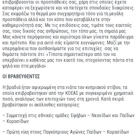
επιβραβεύονται οι προσπάθειές σας, χάρη στις οποίες έχετε
καταφέρει να ξεχωρίσετε και να πετύχετε σπουδαίες διακρίσεις.
Σας εκφράζω τα θερμά μου συγχαρητήρια τόσο για τη μεγάλη
προσπάθεια αλλά και τον κόπο που καταβάλλετε στην
καθημερινότητά σας. Με τις επιδόσεις σας, τιμάτε τους εαυτούς
σας, τους δικούς σας ανθρώπους, τον τόπο μας, τη σημαία μας.
Μας κάνετε περήφανους και κυριότερα όλων γίνεστε παράδειγμα
και πρότυπο. Και για αυτό σάς είμαστε ευγνώμονες. Μαζί με την
υπερηφάνεια που αισθανόμαστε για τις επιτυχίες σας να
θυμάστε πάντοτε ότι: «Τίποτα σημαντικότερο από του να
υπερβαίνει ο καθένας μας τον εαυτό του, στοχεύοντας πάντα στα
ψηλά και στα μεγάλα».
ΟΙ ΒΡΑΒΕΥΘΕΝΤΕΣ
Η βραδιά ήταν αφιερωμένη στα νιάτα του κυπριακού στίβου, τα
οποία επιβραβεύτηκαν από την ΚΟΕΑΣ με συγκεκριμένο χρηματικό
ποσό, αναλόγως των επιτυχιών τους στη χρονιά. Κατά σειρά
βραβεύτηκαν οι ακόλουθες κατηγορίες:
– Συμμετοχή στις εθνικές ομάδες Εφήβων – Νεανίδων και Παίδων
– Κορασίδων
– Πρώτη νίκη στους Παγκύπριους Αγώνες Παίδων – Κορασίδων