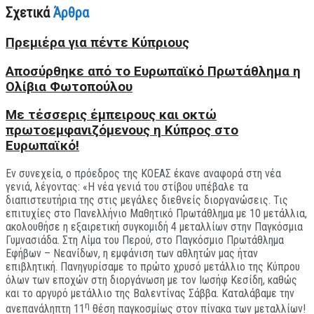
Σχετικά
Άρθρα
Πρεμιέρα για πέντε Κύπριους
Aποσύρθηκε από το Ευρωπαϊκό Πρωτάθλημα η
Ολίβια Φωτοπούλου
Με τέσσερις έμπειρους και οκτώ
πρωτοεμφανιζόμενους η Κύπρος στο
Ευρωπαϊκό!
Εν συνεχεία, ο πρόεδρος της ΚΟΕΑΣ έκανε αναφορά στη νέα
γενιά, λέγοντας: «Η νέα γενιά του στίβου υπέβαλε τα
διαπιστευτήρια της στις μεγάλες διεθνείς διοργανώσεις. Τις
επιτυχίες στο Πανελλήνιο Μαθητικό Πρωτάθλημα με 10 μετάλλια,
ακολουθήσε η εξαιρετική συγκομιδή 4 μεταλλίων στην Παγκόσμια
Γυμνασιάδα. Στη Λίμα του Περού, στο Παγκόσμιο Πρωτάθλημα
Εφήβων – Νεανίδων, η εμφάνιση των αθλητών μας ήταν
επιβλητική. Πανηγυρίσαμε το πρώτο χρυσό μετάλλιο της Κύπρου
όλων των εποχών στη διοργάνωση με τον Ιωσήφ Κεσίδη, καθώς
και το αργυρό μετάλλιο της Βαλεντίνας Σάββα. Καταλάβαμε την
η
ανεπανάληπτη 11
θέση παγκοσμίως στον πίνακα των μεταλλίων!