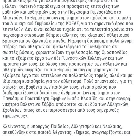
προσδοκίας ψηλά για όλο και μεγαλύτερες διακρίσεις στο
μέλλον. Φωτεινό παράδειγμα οι πρόσφατες επιτυχίες των
μαθητών και μαθητριών μας στην Παγκόσμια Γυμνασιάδα στο
Μπαχρέιν. Τα θερμά μου συγχαρητήρια στον πρόεδρο και τα μέλη
του Διοικητικού Συμβουλίου της ΚΟΕΑΣ, για το σημαντικό έργο που
επιτελούν. Δεν είναι καθόλου τυχαίο ότι τα τελευταία χρόνια στο
παγκόσμιο στερέωμα Κύπριοι αθλητές του κλασικού αθλητισμού
βρίσκονται σε ζηλευτά επίπεδα. Η χρηστή διοίκηση, η πολύπλευρη
στήριξη των αθλητών και η καλλιέργεια του αθλήματος σε
σωστές βάσεις, χαρακτηρίζουν τη φιλοσοφία της Ομοσπονδίας
και το εξαίρετο έργο των έξι Γυμναστικών Συλλόγων και των
προπονητών τους. Σε όλους τους προπονητές των αθλητών και
αθλητριών εκφράζω τα πιο θερμά μου συγχαρητήρια για το
εξαίρετο έργο που επιτελούν σε πολλαπλούς τομείς, αλλά και με
ιδιαίτερη ευαισθησία για τον αθλητισμό. Πολύ σημαντικός, για τη
στήριξη και βοήθεια των παιδιών τους, είναι ο ρόλος που
διαδραματίζουν οι δικοί τους άνθρωποι. Συγχαρητήρια στον
Παγκόσμιο Πρωταθλητή Εφήβων Ιωσήφ Κεσσίδη και στην αργυρή
νικήτρια Βαλεντίνα Σάββα, απόφοιτοι και οι δύο των Αθλητικών
Σχολείων, όπως και οι περισσότεροι από τους σημερινούς
τιμώμενους».
Κλείνοντας, η υπουργός Παιδείας, Αθλητισμού και Νεολαίας,
απευθύνθηκε στα παιδιά, λέγοντας: «Σήμερα, αναγνωρίζονται και