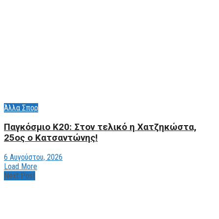
Άλλα Σπορ
Παγκόσμιο Κ20: Στον τελικό η Χατζηκώστα,
25ος ο Κατσαντώνης!
6 Αυγούστου, 2026
Load More
Next Post