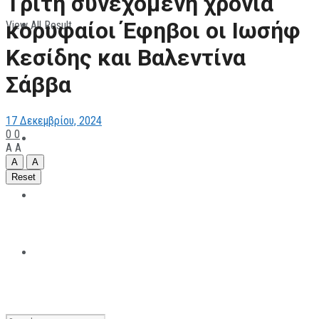
Tρίτη συνεχόμενη χρονιά
κορυφαίοι Έφηβοι οι Ιωσήφ
View All Result
ΠΑΡΑΘΛΗΤΙΣΜΟΣ
Κεσίδης και Βαλεντίνα
Σάββα
ΜΗΧΑΝΟΚΙΝΗΤΑ
17 Δεκεμβρίου, 2024
0
0
ΑΝΑΠΤΥΞΙΑΚΑ
A
A
A
A
Reset
ΠΑΝΕΠΙΣΤΗΜΙΑΚΟΣ
The All Sportcaster