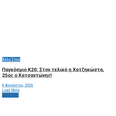
Άλλα Σπορ
Παγκόσμιο Κ20: Στον τελικό η Χατζηκώστα,
25ος ο Κατσαντώνης!
6 Αυγούστου, 2026
Load More
Next Post