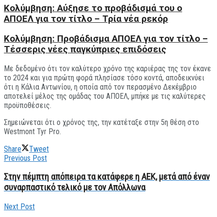
Κολύμβηση: Αύξησε το προβάδισμά του ο
ΑΠΟΕΛ για τον τίτλο – Τρία νέα ρεκόρ
Κολύμβηση: Προβάδισμα ΑΠΟΕΛ για τον τίτλο –
Tέσσερις νέες παγκύπριες επιδόσεις
Με δεδομένο ότι τον καλύτερο χρόνο της καριέρας της τον έκανε
το 2024 και για πρώτη φορά πλησίασε τόσο κοντά, αποδεικνύει
ότι η Κάλια Αντωνίου, η οποία από τον περασμένο Δεκέμβριο
αποτελεί μέλος της ομάδας του ΑΠΟΕΛ, μπήκε με τις καλύτερες
προϋποθέσεις.
Σημειώνεται ότι ο χρόνος της, την κατέταξε στην 5η θέση στο
Westmont Tyr Pro.
Share
Tweet
Previous Post
Στην πέμπτη απόπειρα τα κατάφερε η ΑΕΚ, μετά από έναν
συναρπαστικό τελικό με τον Απόλλωνα
Next Post