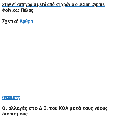
Στην Α’ κατηγορία μετά από 31 χρόνια ο UCLan Cyprus
Φοίνικας Πύλας
Σχετικά
Άρθρα
Άλλα Σπορ
Οι αλλαγές στο Δ.Σ. του ΚΟΑ μετά τους νέους
διορισμούς