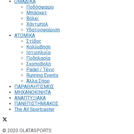
ΟΜΑΔΙΚΑ
Ποδόσφαιρο
Μπάσκετ
Βόλεϊ
Χάντμπολ
Υδατοσφαίριση
ΑΤΟΜΙΚΑ
Στίβος
Κολύμβηση
Ιστιοπλοΐα
Ποδηλασία
Σκοποβολή
Padel / Τένις
Running Events
Άλλα Σπορ
ΠΑΡΑΘΛΗΤΙΣΜΟΣ
ΜΗΧΑΝΟΚΙΝΗΤΑ
ΑΝΑΠΤΥΞΙΑΚΑ
ΠΑΝΕΠΙΣΤΗΜΙΑΚΟΣ
The All Sportcaster
© 2020 OLATASPORTS