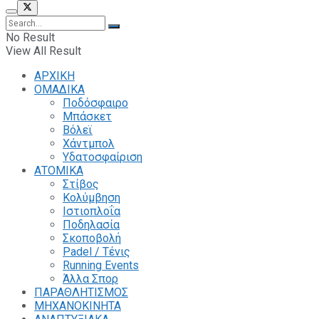
No Result
View All Result
ΑΡΧΙΚΗ
ΟΜΑΔΙΚΑ
Ποδόσφαιρο
Μπάσκετ
Βόλεϊ
Χάντμπολ
Υδατοσφαίριση
ΑΤΟΜΙΚΑ
Στίβος
Κολύμβηση
Ιστιοπλοΐα
Ποδηλασία
Σκοποβολή
Padel / Τένις
Running Events
Άλλα Σπορ
ΠΑΡΑΘΛΗΤΙΣΜΟΣ
ΜΗΧΑΝΟΚΙΝΗΤΑ