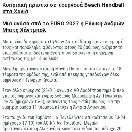
Kυπριακή πρωτιά σε τουρνουά Beach Handball
στα Χανιά
Μια ανάσα από το EURO 2027 η Εθνική Ανδρών
Μπιτς Χάντμπολ
Με τη νίκη διατήρησε τα CyView Λατσιά διατήρησαν το αήττητό
τους και παράλληλα, φθάνοντας στους 20 βαθμούς, αύξησαν τη
διαφορά από τη δεύτερη θέση, όπου βρίσκεται η σημερινή
αντίπαλός της με 14 βαθμούς.
Μεγάλη πρωταγωνίστρια η Μάγδα Παπά η οποία πέτυχε τα 18
τέρματα της ομάδας της, ενώ από πλευράς γηπεδούχων δέκα
σημείωσε η Γεωργία Κκαϊλά.
Στον άλλο σημερινό (26/01) αγώνα ο ΑΟ Αραδίππου πήρε διπλό
επί του ουραγού και χωρίς βαθμούς Μαυρομμάτη Αγ. Παύλου με
34-25 (ημίχρονο 15-9), φθάνοντας τους οκτώ βαθμούς. Για την
νικήτρια ομάδα 11 τέρματα πέτυχε η Άντρια Αντωνίου.
Στο παιχνίδι του Σαββάτου, ο Πανελλήνιος επικράτησε με 33-24
(ημίχρονο 17-10) του ΑΟ ΚΝ Αγ. Τριμιθιάς. Μεγάλη
πρωταγωνίστρια η Αλεξάνδρα Κωνσταντινίδου που πέτυχε 20