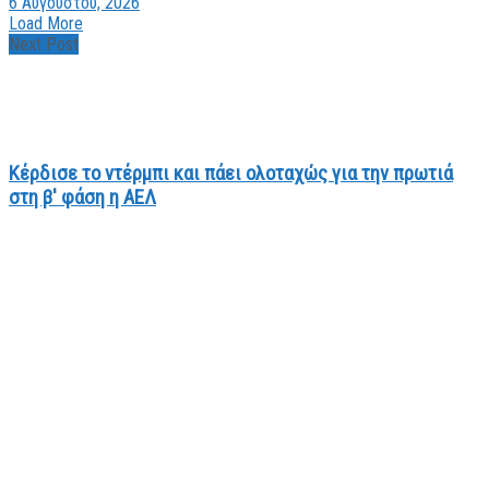
6 Αυγούστου, 2026
Load More
Next Post
Κέρδισε το ντέρμπι και πάει ολοταχώς για την πρωτιά
στη β' φάση η ΑΕΛ