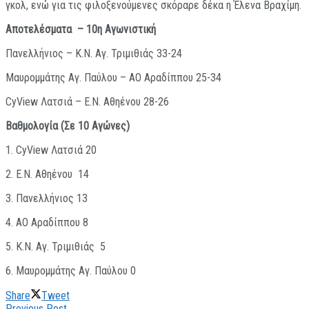
γκολ, ενώ για τις φιλοξενούμενες σκόραρε δέκα η Έλενα Βραχίμη.
Αποτελέσματα – 10η Αγωνιστική
Πανελλήνιος – K.Ν. Αγ. Τριμιθιάς 33-24
Mαυρομμάτης Αγ. Παύλου – ΑΟ Αραδίππου 25-34
CyView Λατσιά – Ε.Ν. Αθηένου 28-26
Βαθμολογία (Σε 10 Αγώνες)
1. CyView Λατσιά 20
2. Ε.Ν. Αθηένου 14
3. Πανελλήνιος 13
4. ΑΟ Αραδίππου 8
5. Κ.Ν. Αγ. Τριμιθιάς 5
6. Mαυρομμάτης Αγ. Παύλου 0
Share
Tweet
Previous Post