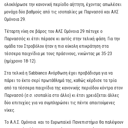
ολοκλήρωσε την κανονική περίοδο αήττητη, έχοντας απωλέσει
μονάχα δύο βαθμούς από τις ισοπαλίες με Παρνασσό και ΑΛΣ
Ομόνοια 29.
Τέταρτη νίκη σε βάρος του ΑΛΣ Ομόνοια 29 πέτυχε ο
Παρνασσός κι έτσι πέρασε κι αυτός στην τελική φάση. Για την
ομάδα του Στροβόλου ήταν η πιο εύκολη επικράτηση στα
τέσσερα παιχνίδια με τους πράσινους, νικώντας με 35-23
(ημίχρονο 18-12).
Στα τελικά η Sabbianco Ανόρθωση έχει προβάδισμα για να
πάρει το έκτο σερί πρωτάθλημά της, καθώς κέρδισε τα τρία
από τα τέσσερα παιχνίδια της κανονικής περιόδου κόντρα στον
Παρνασσό (σ.σ. ισοπαλία στο άλλο) κι έτσι χρειάζεται άλλες
δύο επιτυχίες για να συμπληρώσει τις πέντε απαιτούμενες
νίκες.
Το Α.Λ.Σ. Ομόνοια και το Ευρωπαϊκό Πανεπιστήμιο θα παλέψουν