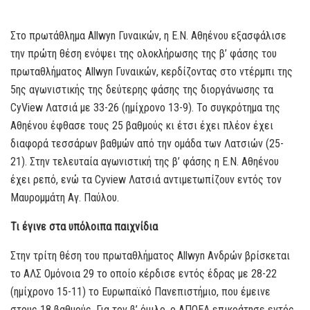
Στο πρωτάθλημα Allwyn Γυναικών, η Ε.Ν. Αθηένου εξασφάλισε
την πρώτη θέση ενόψει της ολοκλήρωσης της β’ φάσης του
πρωταθλήματος Allwyn Γυναικών, κερδίζοντας στο ντέρμπι της
5ης αγωνιστικής της δεύτερης φάσης της διοργάνωσης τα
CyView Λατσιά με 33-26 (ημίχρονο 13-9). Το συγκρότημα της
Αθηένου έφθασε τους 25 βαθμούς κι έτσι έχει πλέον έχει
διαφορά τεσσάρων βαθμών από την ομάδα των Λατσιών (25-
21). Στην τελευταία αγωνιστική της β’ φάσης η Ε.Ν. Αθηένου
έχει ρεπό, ενώ τα Cyview Λατσιά αντιμετωπίζουν εντός τον
Μαυρομμάτη Αγ. Παύλου.
Τι έγινε στα υπόλοιπα παιχνίδια
Στην τρίτη θέση του πρωταθλήματος Allwyn Ανδρών βρίσκεται
το ΑΛΣ Ομόνοια 29 το οποίο κέρδισε εντός έδρας με 28-22
(ημίχρονο 15-11) το Ευρωπαϊκό Πανεπιστήμιο, που έμεινε
στους 18 βαθμούς. Για τον β’ όμιλο, ο ΑΠΟΕΛ επικράτησε εντός