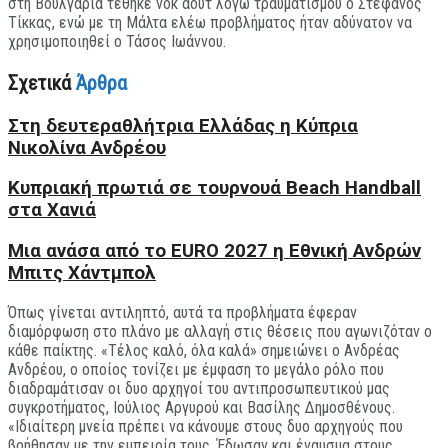
στη Βουλγαρία τέθηκε νοκ άουτ λόγω τραυματισμού ο Στέφανος
Τίκκας, ενώ με τη Μάλτα ελέω προβλήματος ήταν αδύνατον να
χρησιμοποιηθεί ο Τάσος Ιωάννου.
Σχετικά
Άρθρα
Στη δευτεραθλήτρια Ελλάδας η Κύπρια
Νικολίνα Ανδρέου
Kυπριακή πρωτιά σε τουρνουά Beach Handball
στα Χανιά
Μια ανάσα από το EURO 2027 η Εθνική Ανδρών
Μπιτς Χάντμπολ
Όπως γίνεται αντιληπτό, αυτά τα προβλήματα έφεραν
διαμόρφωση στο πλάνο με αλλαγή στις θέσεις που αγωνιζόταν ο
κάθε παίκτης. «Τέλος καλό, όλα καλά» σημειώνει ο Ανδρέας
Ανδρέου, ο οποίος τονίζει με έμφαση το μεγάλο ρόλο που
διαδραμάτισαν οι δυο αρχηγοί του αντιπροσωπευτικού μας
συγκροτήματος, Ιούλιος Αργυρού και Βασίλης Δημοσθένους.
«Ιδιαίτερη μνεία πρέπει να κάνουμε στους δυο αρχηγούς που
βοήθησαν με την εμπειρία τους. Έδωσαν και έναυσμα στους