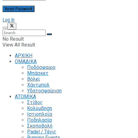
Log In
No Result
View All Result
ΑΡΧΙΚΗ
ΟΜΑΔΙΚΑ
Ποδόσφαιρο
Μπάσκετ
Βόλεϊ
Χάντμπολ
Υδατοσφαίριση
ΑΤΟΜΙΚΑ
Στίβος
Κολύμβηση
Ιστιοπλοΐα
Ποδηλασία
Σκοποβολή
Padel / Τένις
Running Events