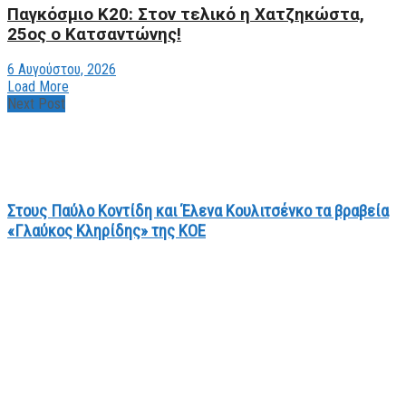
Παγκόσμιο Κ20: Στον τελικό η Χατζηκώστα,
25ος ο Κατσαντώνης!
6 Αυγούστου, 2026
Load More
Next Post
Στους Παύλο Κοντίδη και Έλενα Κουλιτσένκο τα βραβεία
«Γλαύκος Κληρίδης» της ΚΟΕ