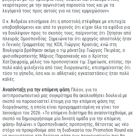
νεαρότερους με την αγωνιστική παρουσία τους και με τα
λεγόμενά τους προς αυτούς για να τους εμψυχώσουν».
Ο κ. Ανδρέου επισήμανε ότι η αποστολή στέφθηκε με επιτυχία
υποβοηθούμενοι και από το γεγονός ότι είχαν όλα τα εφόδια για
να δουλέψουν προς το σκοπός τους, παίρνοντας ότι ζήτησαν από
πλευράς Ομοσπονδίας. Σημειώνεται ότι αρχηγός αποστολής ήταν
ο Γενικός Γραμματέας της ΚΟΧ, Γιώργος Κρασιάς, ενώ στη
Βουλγαρία βρέθηκαν ακόμη ο τιμ μάνατζερ Γιώργος Πειρέας, ο
φυσιοθεραπευτής Μάριος Παρασκευάς και ο Χρίστος
Χατζηεφραίμ, μέλος του προπονητικού τιμ. Σημείωσε, επίσης, την
πολύ καλή φιλοξενία από τους διοργανωτές, επισημαίνοντας ότι
τόσο το γήπεδο, όσο και οι αθλητικές εγκαταστάσεις ήταν πολύ
καλές.
Ανασύνταξη για την επόμενη φάση
Πλέον, για το
αντιπροσωπευτικό μας συγκρότημα θα ακολουθήσει δουλειά με
σκοπό να παρουσιαστεί έτοιμη για την επόμενη φάση της
διοργάνωσης, η οποία είναι προγραμματισμένη να γίνει τον
Ιανουάριο του 2026. «Το επόμενο διάστημα θα ανασυνταχθούμε, με
σκοπό να δημιουργήσουμε μία δυνατή ομάδα για την επόμενη
φάση» δηλώνει ο Ομοσπονδιακός προπονητής, θέτοντας ως νέο
στόχο να προκριθούμε από τη διαδικασία του Promotion Round και
να αγωνιστούμε στη δεύτερη φάση των προκριματικών που θα