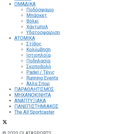
ΟΜΑΔΙΚΑ
Ποδόσφαιρο
Μπάσκετ
Βόλεϊ
Χάντμπολ
Υδατοσφαίριση
ΑΤΟΜΙΚΑ
Στίβος
Κολύμβηση
Ιστιοπλοΐα
Ποδηλασία
Σκοποβολή
Padel / Τένις
Running Events
Άλλα Σπορ
ΠΑΡΑΘΛΗΤΙΣΜΟΣ
ΜΗΧΑΝΟΚΙΝΗΤΑ
ΑΝΑΠΤΥΞΙΑΚΑ
ΠΑΝΕΠΙΣΤΗΜΙΑΚΟΣ
The All Sportcaster
© 2020 OLATASPORTS