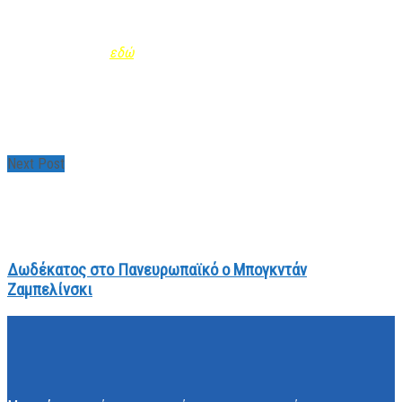
***
Όλα τα Νέα της Ενότητας Παραθλητισμός φέρνει κοντά σας
το Mobile App της Τράπεζας Κύπρου. Μάθε περισσότερα και
κατέβασέ το app
εδώ
.
Next Post
Δωδέκατος στο Πανευρωπαϊκό ο Μπογκντάν
Ζαμπελίνσκι