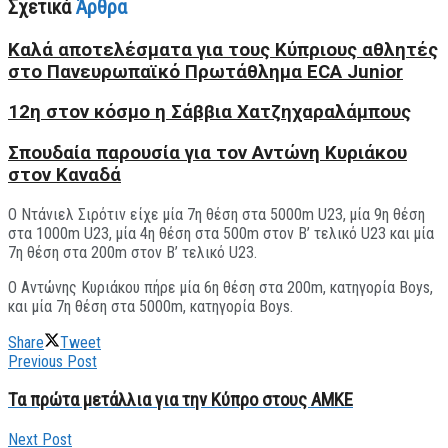
Σχετικά
Άρθρα
Kαλά αποτελέσματα για τους Κύπριους αθλητές
στο Πανευρωπαϊκό Πρωτάθλημα ECA Junior
12η στον κόσμο η Σάββια Χατζηχαραλάμπους
Σπουδαία παρουσία για τον Αντώνη Κυριάκου
στον Καναδά
Ο Ντάνιελ Σιρότιν είχε μία 7η θέση στα 5000m U23, μία 9η θέση
στα 1000m U23, μία 4η θέση στα 500m στον Β’ τελικό U23 και μία
7η θέση στα 200m στον Β’ τελικό U23.
Ο Αντώνης Κυριάκου πήρε μία 6η θέση στα 200m, κατηγορία Boys,
και μία 7η θέση στα 5000m, κατηγορία Boys.
Share
Tweet
Previous Post
Τα πρώτα μετάλλια για την Κύπρο στους ΑΜΚΕ
Next Post