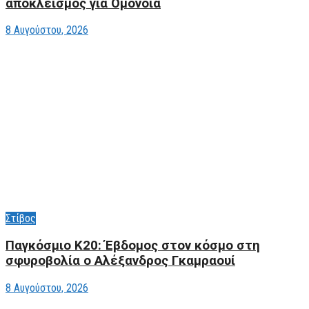
αποκλεισμός για Ομόνοια
8 Αυγούστου, 2026
Στίβος
Παγκόσμιο Κ20: Έβδομος στον κόσμο στη
σφυροβολία ο Αλέξανδρος Γκαμραουί
8 Αυγούστου, 2026