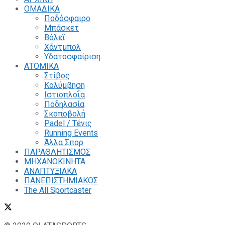
ΟΜΑΔΙΚΑ
Ποδόσφαιρο
Μπάσκετ
Βόλεϊ
Χάντμπολ
Υδατοσφαίριση
ΑΤΟΜΙΚΑ
Στίβος
Κολύμβηση
Ιστιοπλοΐα
Ποδηλασία
Σκοποβολή
Padel / Τένις
Running Events
Άλλα Σπορ
ΠΑΡΑΘΛΗΤΙΣΜΟΣ
ΜΗΧΑΝΟΚΙΝΗΤΑ
ΑΝΑΠΤΥΞΙΑΚΑ
ΠΑΝΕΠΙΣΤΗΜΙΑΚΟΣ
The All Sportcaster