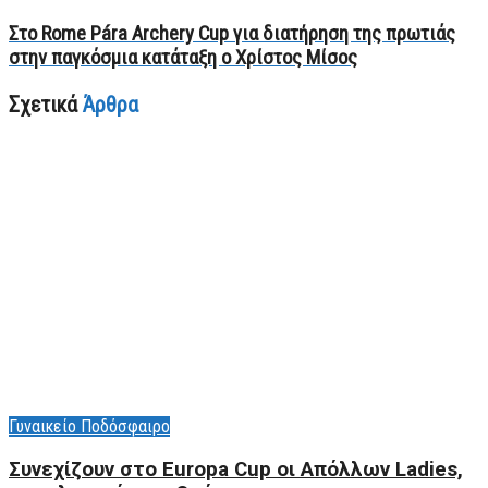
Στο Rome Pára Archery Cup για διατήρηση της πρωτιάς
στην παγκόσμια κατάταξη ο Χρίστος Μίσος
Σχετικά
Άρθρα
Γυναικείο Ποδόσφαιρο
Συνεχίζουν στο Europa Cup οι Aπόλλων Ladies,