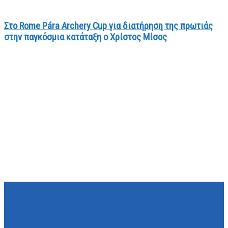
Στο Rome Pára Archery Cup για διατήρηση της πρωτιάς
στην παγκόσμια κατάταξη ο Χρίστος Μίσος