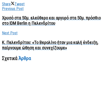
Share
Tweet
Previous Post
Χρυσό στα 50μ. ελεύθερο και αργυρό στα 50μ. πρόσθιο
στο IDM Berlin η Πελενδρίτου
Next Post
Κ. Πελενδρίτου: «Το Βερολίνο ήταν μια καλή ένδειξη,
παίρνουμε ώθηση και συνεχίζουμε»
Σχετικά
Άρθρα