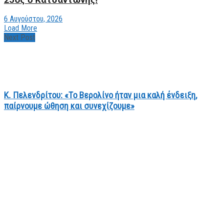
6 Αυγούστου, 2026
Load More
Next Post
Κ. Πελενδρίτου: «Το Βερολίνο ήταν μια καλή ένδειξη,
παίρνουμε ώθηση και συνεχίζουμε»