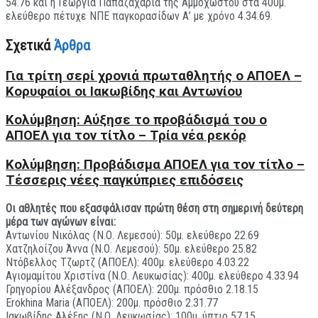
54.76 και η Γεωργία Παπαζαχαρία της Αμμοχώστου στα 400μ.
ελεύθερο πέτυχε ΝΠΕ παγκορασίδων Α’ με χρόνο 4.34.69.
Σχετικά
Άρθρα
Για τρίτη σερί χρονιά πρωταθλητής ο ΑΠΟΕΛ –
Κορυφαίοι οι Ιακωβίδης και Αντωνίου
Κολύμβηση: Αύξησε το προβάδισμά του ο
ΑΠΟΕΛ για τον τίτλο – Τρία νέα ρεκόρ
Κολύμβηση: Προβάδισμα ΑΠΟΕΛ για τον τίτλο –
Tέσσερις νέες παγκύπριες επιδόσεις
Οι αθλητές που εξασφάλισαν πρώτη θέση στη σημερινή δεύτερη
μέρα των αγώνων είναι:
Αντωνίου Νικόλας (Ν.Ο. Λεμεσού): 50μ. ελεύθερο 22.69
Χατζηλοίζου Άννα (Ν.Ο. Λεμεσού): 50μ. ελεύθερο 25.82
Ντόβελλος Τζωρτζ (ΑΠΟΕΛ): 400μ. ελεύθερο 4.03.22
Αγιομαμίτου Χριστίνα (Ν.Ο. Λευκωσίας): 400μ. ελεύθερο 4.33.94
Γρηγορίου Αλέξανδρος (ΑΠΟΕΛ): 200μ. πρόσθιο 2.18.15
Erokhina Maria (ΑΠΟΕΛ): 200μ. πρόσθιο 2.31.77
Ιακωβίδης Αλέξης (Ν.Ο. Λευκωσίας): 100μ. ύπτιο 57.15