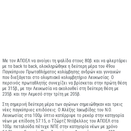
Με τον ΑΠΟΕΛ να ανοίγει τη ψαλίδα στους 80β. και να φλερτάρει
με το back to back, ολοκληρώθηκε η δεύτερη μέρα του 49ου
Παγκύπριου Πρωταθλήματος κολύμβησης ανδρών και γυναικών
που διεξάγεται στο ολυμπιακό κολυμβητήριο Λευκωσίας. Ο
περσινός πρωταθλητής συνεχίζει να βρίσκεται στην πρώτη θέση
με 315β., με την Λευκωσία να ακολουθεί στη δεύτερη θέση με
235β. και την Λεμεσό στην τρίτη με 205β.
Στη σημερινή δεύτερη μέρα των αγώνων σημειώθηκαν και τρεις
νέες παγκύπριες επιδόσεις. Ο Αλέξης Ιακωβίδης του Ν.Ο.
Λευκωσίας στα 100μ. ύπτιο κατέρριψε το ρεκόρ στην κατηγορία
νέων με επίδοση 57.15, ο Τζώρτζ Ντόβελλος του ΑΠΟΕΛ στα
100μ. πεταλούδα πέτυχε ΝΠΕ στην κατηγορία νέων με χρόνο