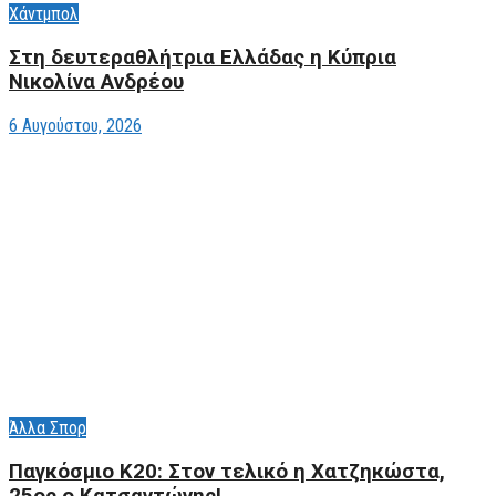
Χάντμπολ
Στη δευτεραθλήτρια Ελλάδας η Κύπρια
Νικολίνα Ανδρέου
6 Αυγούστου, 2026
Άλλα Σπορ
Παγκόσμιο Κ20: Στον τελικό η Χατζηκώστα,
25ος ο Κατσαντώνης!