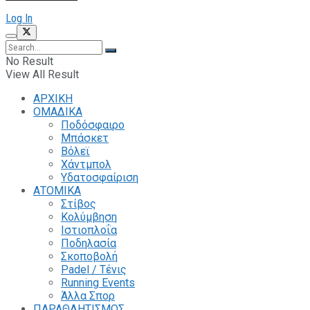
Log In
No Result
View All Result
ΑΡΧΙΚΗ
ΟΜΑΔΙΚΑ
Ποδόσφαιρο
Μπάσκετ
Βόλεϊ
Χάντμπολ
Υδατοσφαίριση
ΑΤΟΜΙΚΑ
Στίβος
Κολύμβηση
Ιστιοπλοΐα
Ποδηλασία
Σκοποβολή
Padel / Τένις
Running Events
Άλλα Σπορ
ΠΑΡΑΘΛΗΤΙΣΜΟΣ