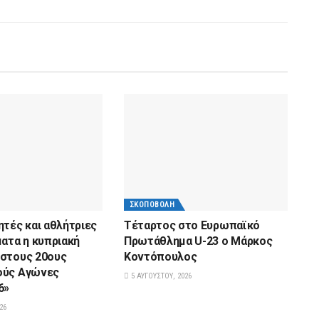
ΣΚΟΠΟΒΟΛΉ
ητές και αθλήτριες
Tέταρτος στο Ευρωπαϊκό
ματα η κυπριακή
Πρωτάθλημα U-23 ο Μάρκος
στους 20ους
Κοντόπουλος
ούς Αγώνες
5 ΑΥΓΟΎΣΤΟΥ, 2026
6»
26