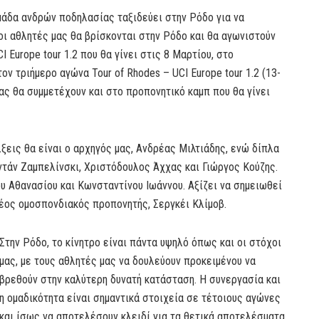
μάδα ανδρών ποδηλασίας ταξιδεύει στην Ρόδο για να
οι αθλητές μας θα βρίσκονται στην Ρόδο και θα αγωνιστούν
 Europe tour 1.2 που θα γίνει στις 8 Μαρτίου, στο
τον τριήμερο αγώνα Tour of Rhodes – UCI Europe tour 1.2 (13-
ας θα συμμετέχουν και στο προπονητικό καμπ που θα γίνει
λξεις θα είναι ο αρχηγός μας, Ανδρέας Μιλτιάδης, ενώ δίπλα
ντάν Ζαμπελίνσκι, Χριστόδουλος Άχχας και Γιώργος Κούζης.
υ Αθανασίου και Κωνσταντίνου Ιωάννου. Αξίζει να σημειωθεί
νέος ομοσπονδιακός προπονητής, Σεργκέι Κλίμοβ.
Στην Ρόδο, το κίνητρο είναι πάντα υψηλό όπως και οι στόχοι
μας, με τους αθλητές μας να δουλεύουν προκειμένου να
βρεθούν στην καλύτερη δυνατή κατάσταση. Η συνεργασία και
η ομαδικότητα είναι σημαντικά στοιχεία σε τέτοιους αγώνες
και ίσως να αποτελέσουν κλειδί για τα θετικά αποτελέσματα.