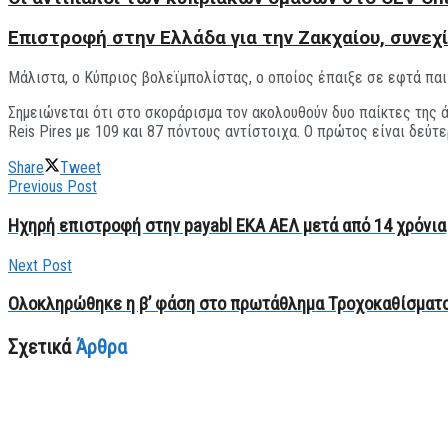
Επιστροφή στην Ελλάδα για την Ζακχαίου, συνεχί
Mάλιστα, ο Κύπριος βολεϊμπολίστας, ο οποίος έπαιξε σε εφτά παιχ
Σημειώνεται ότι στο σκοράρισμα τον ακολουθούν δυο παίκτες της άλ
Reis Pires με 109 και 87 πόντους αντίστοιχα. Ο πρώτος είναι δεύτ
Share
Tweet
Previous Post
Ηχηρή επιστροφή στην payabl EKA AEΛ μετά από 14 χρόνια
Next Post
Ολοκληρώθηκε η β’ φάση στο πρωτάθλημα Τροχοκαθίσματος
Σχετικά
Άρθρα