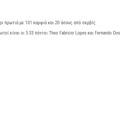
ην πρωτιά με 101 καρφιά και 20 άσους από σερβίς.
οί είναι οι 5.33 πόντοι Theo Fabricio Lοpes και Fernando Dοs