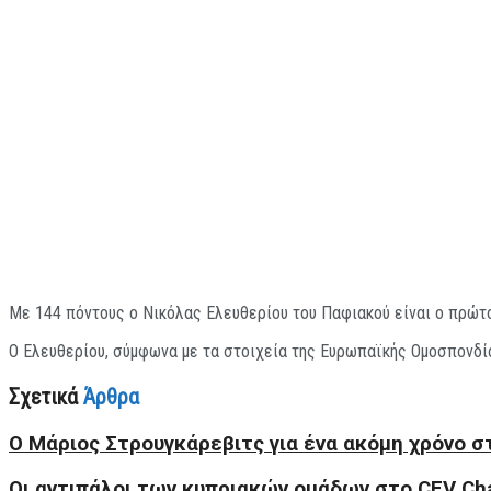
Με 144 πόντους ο Νικόλας Ελευθερίου του Παφιακού είναι ο πρώτο
Ο Ελευθερίου, σύμφωνα με τα στοιχεία της Ευρωπαϊκής Ομοσπονδίας
Σχετικά
Άρθρα
Ο Μάριος Στρουγκάρεβιτς για ένα ακόμη χρόνο 
Οι αντιπάλοι των κυπριακών ομάδων στο CEV Ch