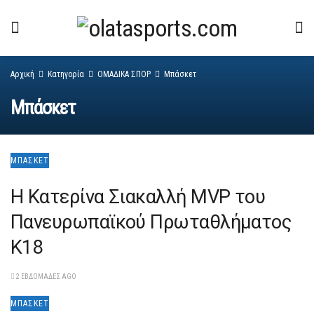
Αρχική
Κατηγορία
ΟΜΑΔΙΚΑ ΣΠΟΡ
Μπάσκετ
Μπάσκετ
ΜΠΆΣΚΕΤ
H Kατερίνα Σιακαλλή MVP του
Πανευρωπαϊκού Πρωταθλήματος
Κ18
2 ΕΒΔΟΜΆΔΕΣ AGO
ΜΠΆΣΚΕΤ