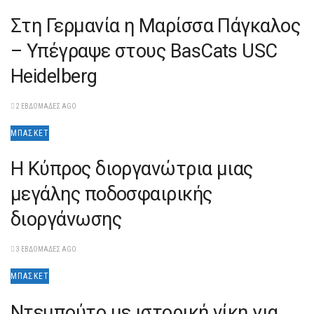
Στη Γερμανία η Μαρίσσα Πάγκαλος
– Υπέγραψε στους BasCats USC
Heidelberg
2 ΕΒΔΟΜΆΔΕΣ AGO
ΜΠΆΣΚΕΤ
Η Κύπρος διοργανώτρια μιας
μεγάλης ποδοσφαιρικής
διοργάνωσης
3 ΕΒΔΟΜΆΔΕΣ AGO
ΜΠΆΣΚΕΤ
Ντεμπούτο με ιστορική νίκη για