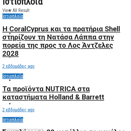
Ιστιοπλοΐα
View All Result
ΠΑΡΑΘΛΗΤΙΣΜΟΣ
Ιστιοπλοΐα
Η CoralCyprus και τα πρατήρια Shell
ΜΗΧΑΝΟΚΙΝΗΤΑ
στηρίζουν τη Νατάσα Λάππα στην
πορεία της προς το Λος Άντζελες
2028
ΑΝΑΠΤΥΞΙΑΚΑ
2 εβδομάδες ago
Ιστιοπλοΐα
ΠΑΝΕΠΙΣΤΗΜΙΑΚΟΣ
Τα προϊόντα NUTRICA στα
καταστήματα Holland & Barrett
The All Sportcaster
2 εβδομάδες ago
Ιστιοπλοΐα