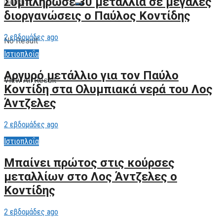
Συμπλήρωσε 30 μετάλλια σε μεγάλες
διοργανώσεις ο Παύλος Κοντίδης
2 εβδομάδες ago
No Result
Ιστιοπλοΐα
Αργυρό μετάλλιο για τον Παύλο
View All Result
Κοντίδη στα Ολυμπιακά νερά του Λος
Άντζελες
2 εβδομάδες ago
Ιστιοπλοΐα
Μπαίνει πρώτος στις κούρσες
μεταλλίων στο Λος Άντζελες ο
Κοντίδης
2 εβδομάδες ago