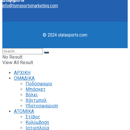
Διαφημίστε
info@tsmsportsmarketing.com
© 2024 olatasports.com
No Result
View All Result
ΑΡΧΙΚΗ
ΟΜΑΔΙΚΑ
Ποδόσφαιρο
Μπάσκετ
Βόλεϊ
Χάντμπολ
Υδατοσφαίριση
ΑΤΟΜΙΚΑ
Στίβος
Κολύμβηση
Ιστιοπλοΐα