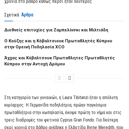
χρονιά στο βάθρο καθώς πέρσι ήταν δεύτερος.
Σχετικά
Άρθρα
Διεθνείς επιτυχίες για Ζαμπελίνσκι και Μιλτιάδη
Ο Κούζης και η Κόβαλτσιουκ Πρωταθλητές Κύπρου
στην Ορεινή Ποδηλασία XCO
Άχχας και Κόβαλτσουκ Πρωταθλητες Πρωταθλητές
Κύπρου στην Αντοχή Δρόμου
Στη κατηγορία των γυναικών, η Laura Tibitanzi ήταν η απόλυτη
κυρίαρχος. Η Γερμανίδα ποδηλάτρια, πρώην παγκόσμια
πρωταθλήτρια στην κωπηλασία, έκοψε πρώτη το νήμα και στις
τρεις διαδρομές του φετινού Cyprus Gran Fondo. Για δεύτερη
σερί χρονιά στο βάθρο ανέβηκε η Ελβετίδα Byrne Meredith, που