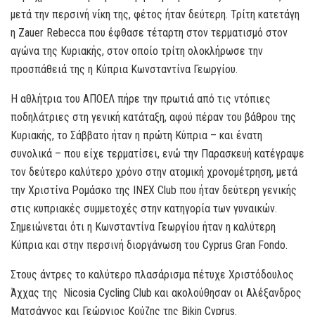
μετά την περσινή νίκη της, φέτος ήταν δεύτερη. Τρίτη κατετάγη
η Zauer Rebecca που έφθασε τέταρτη στον τερματισμό στον
αγώνα της Κυριακής, στον οποίο τρίτη ολοκλήρωσε την
προσπάθειά της η Κύπρια Κωνσταντίνα Γεωργίου.
Η αθλήτρια του ΑΠΟΕΛ πήρε την πρωτιά από τις ντόπιες
ποδηλάτριες στη γενική κατάταξη, αφού πέραν του βάθρου της
Κυριακής, το Σάββατο ήταν η πρώτη Κύπρια – και ένατη
συνολικά – που είχε τερματίσει, ενώ την Παρασκευή κατέγραψε
τον δεύτερο καλύτερο χρόνο στην ατομική χρονομέτρηση, μετά
την Χριστίνα Ρομάσκο της INEX Club που ήταν δεύτερη γενικής
στις κυπριακές συμμετοχές στην κατηγορία των γυναικών.
Σημειώνεται ότι η Κωνσταντίνα Γεωργίου ήταν η καλύτερη
Κύπρια και στην περσινή διοργάνωση του Cyprus Gran Fondo.
Στους άντρες το καλύτερο πλασάρισμα πέτυχε Χριστόδουλος
Άχχας της Nicosia Cycling Club και ακολούθησαν οι Aλέξανδρος
Ματσάγγος και Γεώργιος Κούζης της Bikin Cyprus.